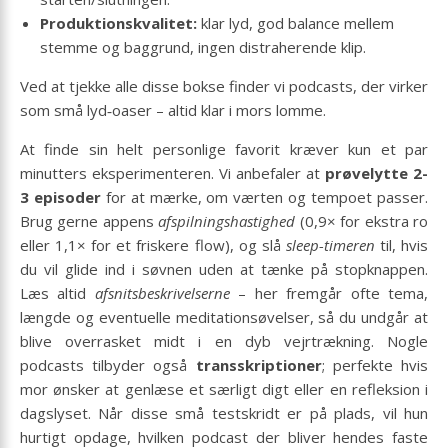
Produktionskvalitet:
klar lyd, god balance mellem
stemme og baggrund, ingen distraherende klip.
Ved at tjekke alle disse bokse finder vi podcasts, der virker
som små lyd‐oaser – altid klar i mors lomme.
At finde sin helt personlige favorit kræver kun et par
minutters eksperimenteren. Vi anbefaler at
prøvelytte 2-
3 episoder
for at mærke, om værten og tempoet passer.
Brug gerne appens
afspilningshastighed
(0,9× for ekstra ro
eller 1,1× for et friskere flow), og slå
sleep-timeren
til, hvis
du vil glide ind i søvnen uden at tænke på stopknappen.
Læs altid
afsnitsbeskrivelserne
– her fremgår ofte tema,
længde og eventuelle meditationsøvelser, så du undgår at
blive overrasket midt i en dyb vejrtrækning. Nogle
podcasts tilbyder også
transskriptioner
; perfekte hvis
mor ønsker at genlæse et særligt digt eller en refleksion i
dagslyset. Når disse små testskridt er på plads, vil hun
hurtigt opdage, hvilken podcast der bliver hendes faste