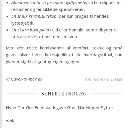
Abonnement til en premium-lydtjeneste
, så hun slipper for
reklamer og får lukkede specialserier.
En smuk keramisk tekop
, der kun bruges til hendes
lytteøjeblik.
En ekstra blød plaid
i uld eller bomuld, som indbyder til
at trække vejret helt ned i maven.
Med den rette kombination af komfort, teknik og små
gaver bliver hvert lytteøjeblik et lille hverdagsritual, hun
glæder sig til at gentage igen og igen.
til
Af
Gaver-til-mor.dk
Kommentarer lukket
SENESTE INDLÆG
Hvad Der Gør En Afskedsgave God, Når Nogen Flytter
Væk