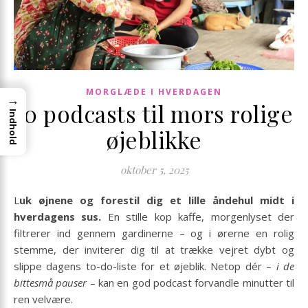
MORGLÆDE I HVERDAGEN
→
10 podcasts til mors rolige
Indhold
øjeblikke
oktober 5, 2025
Luk øjnene og forestil dig et lille åndehul midt i
hverdagens sus.
En stille kop kaffe, morgenlyset der
filtrerer ind gennem gardinerne – og i ørerne en rolig
stemme, der inviterer dig til at trække vejret dybt og
slippe dagens to-do-liste for et øjeblik. Netop dér –
i de
bittesmå pauser
– kan en god podcast forvandle minutter til
ren velvære.