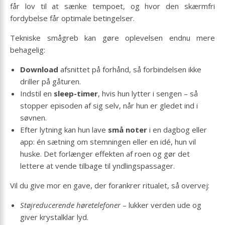
får lov til at sænke tempoet, og hvor den skærmfri
fordybelse får optimale betingelser.
Tekniske smågreb kan gøre oplevelsen endnu mere
behagelig:
Download
afsnittet på forhånd, så forbindelsen ikke
driller på gåturen.
Indstil en
sleep-timer
, hvis hun lytter i sengen – så
stopper episoden af sig selv, når hun er gledet ind i
søvnen.
Efter lytning kan hun lave
små noter
i en dagbog eller
app: én sætning om stemningen eller en idé, hun vil
huske. Det forlænger effekten af roen og gør det
lettere at vende tilbage til yndlingspassager.
Vil du give mor en gave, der forankrer ritualet, så overvej:
Støjreducerende høretelefoner
– lukker verden ude og
giver krystalklar lyd.