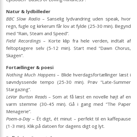
Natur & lydbilleder
BBC Slow Radio
– Sanselig lydvandring uden speak, hvor
regn, fugle og kirkerum får lov at fylde (25-30 min). Begynd
med “Rain, Steam and Speed”.
Field Recordings
– Korte klip fra hele verden, indtalt af
feltoptagere selv (5-12 min). Start med “Dawn Chorus,
Skagen”.
Fortællinger & poesi
Nothing Much Happens
– Blide hverdagsfortællinger læst i
søvndyssende tempo (25-30 min). Prøv “Late-Summer
Stargazing”.
LeVar Burton Reads
– Som at få læst en novelle højt af en
varm stemme (30-45 min). Gå i gang med “The Paper
Menagerie”.
Poem-a-Day
– Ét digt, ét minut – perfekt til en kaffepause
(1-3 min). Klik på datoen for dagens digt og lyt.