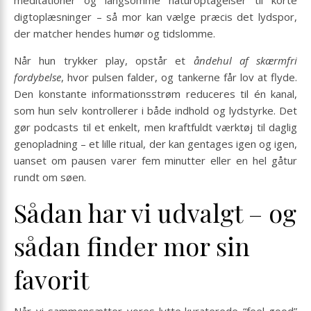
digtoplæsninger – så mor kan vælge præcis det lydspor,
der matcher hendes humør og tidslomme.
Når hun trykker play, opstår et
åndehul af skærmfri
fordybelse
, hvor pulsen falder, og tankerne får lov at flyde.
Den konstante informationsstrøm reduceres til én kanal,
som hun selv kontrollerer i både indhold og lydstyrke. Det
gør podcasts til et enkelt, men kraftfuldt værktøj til daglig
genopladning – et lille ritual, der kan gentages igen og igen,
uanset om pausen varer fem minutter eller en hel gåtur
rundt om søen.
Sådan har vi udvalgt – og
sådan finder mor sin
favorit
Når vi sammensætter vores lytte‐kuraterede “feel-good”