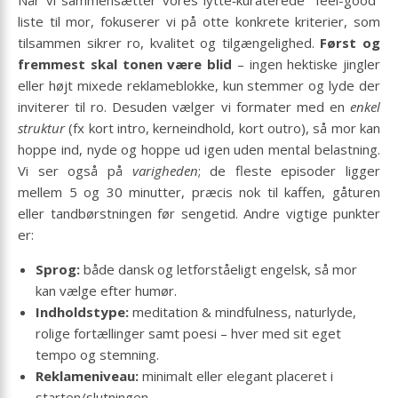
liste til mor, fokuserer vi på otte konkrete kriterier, som
tilsammen sikrer ro, kvalitet og tilgængelighed.
Først og
fremmest skal tonen være blid
– ingen hektiske jingler
eller højt mixede reklameblokke, kun stemmer og lyde der
inviterer til ro. Desuden vælger vi formater med en
enkel
struktur
(fx kort intro, kerneindhold, kort outro), så mor kan
hoppe ind, nyde og hoppe ud igen uden mental belastning.
Vi ser også på
varigheden
; de fleste episoder ligger
mellem 5 og 30 minutter, præcis nok til kaffen, gåturen
eller tandbørstningen før sengetid. Andre vigtige punkter
er:
Sprog:
både dansk og letforståeligt engelsk, så mor
kan vælge efter humør.
Indholdstype:
meditation & mindfulness, naturlyde,
rolige fortællinger samt poesi – hver med sit eget
tempo og stemning.
Reklameniveau:
minimalt eller elegant placeret i
starten/slutningen.