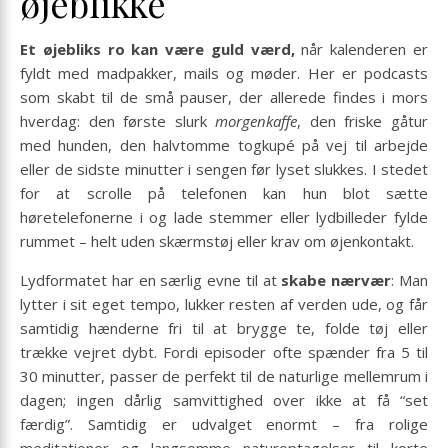
øjeblikke
Et øjebliks ro kan være guld værd,
når kalenderen er
fyldt med madpakker, mails og møder. Her er podcasts
som skabt til de små pauser, der allerede findes i mors
hverdag: den første slurk
morgenkaffe
, den friske gåtur
med hunden, den halvtomme togkupé på vej til arbejde
eller de sidste minutter i sengen før lyset slukkes. I stedet
for at scrolle på telefonen kan hun blot sætte
høretelefonerne i og lade stemmer eller lydbilleder fylde
rummet – helt uden skærmstøj eller krav om øjenkontakt.
Lydformatet har en særlig evne til at
skabe nærvær
: Man
lytter i sit eget tempo, lukker resten af verden ude, og får
samtidig hænderne fri til at brygge te, folde tøj eller
trække vejret dybt. Fordi episoder ofte spænder fra 5 til
30 minutter, passer de perfekt til de naturlige mellemrum i
dagen; ingen dårlig samvittighed over ikke at få “set
færdig”. Samtidig er udvalget enormt – fra rolige
meditationer og langsomme natur­optagelser til korte