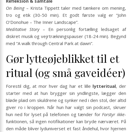
Refleksion & samtale
On Being
– Krista Tippett taler med tænkere om mening,
tro og etik (30-50 min). Et godt første valg er “John
O’Donohue – The Inner Landscape”.
Meditative Story
– En personlig fortælling ledsaget af
diskret musik og vejrtrækningspauser (18-24 min). Begynd
med “A walk through Central Park at dawn”.
Gør lytteøjeblikket til et
ritual (og små gaveidéer)
Forestil dig, at mor hver dag har et lille
lytteritual
, der
starter med at hun brygger sin yndlingste, lægger den
bløde plaid om skuldrene og synker ned i den stol, der altid
giver ro i kroppen. Når hun har valgt sin podcast, skruer
hun ned for lyset på telefonen og tænder for
Forstyr ikke
-
funktionen, så ingen notifikationer kan bryde nærværet. På
den måde bliver lyduniverset et fast åndehul, hvor hjernen