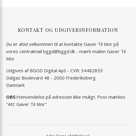
KONTAKT OG UDGIVERINFORMATION
Du er altid velkommen til at kontakte Gaver Til Mor på
vores centralmail
bggd@bggd.dk
- mærk mailen Gaver Til
Mor
Udgives af BGGD Digital ApS - CVR: 34482853
Dalgas Boulevard 48 - 2000 Frederiksberg
Danmark
OBS:
Henvendelse på adressen ikke muligt. Post mærkes
"Att: Gaver Til Mor"
Ashe Tema af
WP Royal
.