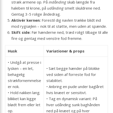
stræk armene op. På
indånding
skab længde fra
haleben til krone, på
udånding
smelt skuldrene ned.
Gentag 3-5 rolige åndedrag.
Aktivér kernen:
Forestil dig navlen trække blidt ind
mod rygsøjlen – nok til at støtte, men uden at spænde.
Skift side:
Før hænderne ned, træd roligt tilbage til alle
fire og gentag med venstre fod fremme.
Husk
Variationer & props
• Undgå at presse i
lysken – en let,
• Sæt begge hænder på blokke
behagelig
ved siden af forreste fod for
strækfornemmelse
stabilitet.
er nok.
• Anbring en pude under baglåret
• Hold nakken lang;
hvis knæet er sensitivt.
blikket kan kigge
• Tag en dynamisk variant: På
blødt frem eller let
hver udånding sunk baghånden
op.
ned på knæet og på hver