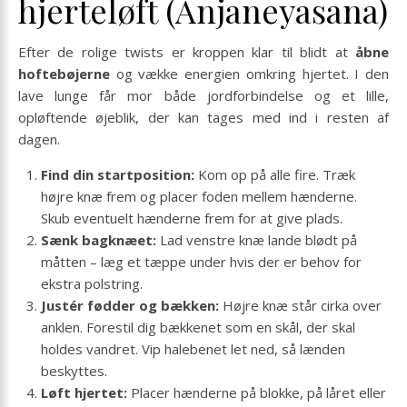
hjerteløft (Anjaneyasana)
Efter de rolige twists er kroppen klar til blidt at
åbne
hoftebøjerne
og vække energien omkring hjertet. I den
lave lunge får mor både jordforbindelse og et lille,
opløftende øjeblik, der kan tages med ind i resten af
dagen.
Find din startposition:
Kom op på alle fire. Træk
højre knæ frem og placer foden mellem hænderne.
Skub eventuelt hænderne frem for at give plads.
Sænk bagknæet:
Lad venstre knæ lande blødt på
måtten – læg et tæppe under hvis der er behov for
ekstra polstring.
Justér fødder og bækken:
Højre knæ står cirka over
anklen. Forestil dig bækkenet som en skål, der skal
holdes vandret. Vip halebenet let ned, så lænden
beskyttes.
Løft hjertet:
Placer hænderne på blokke, på låret eller