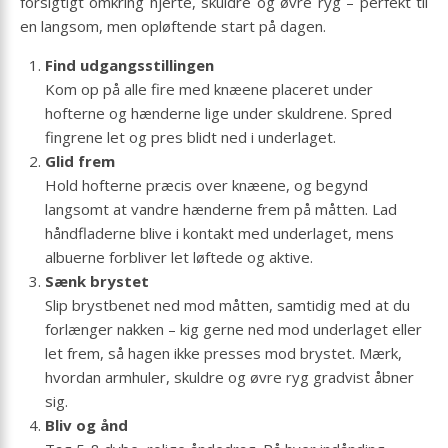
forsigtigt omkring hjerte, skuldre og øvre ryg – perfekt til
en langsom, men opløftende start på dagen.
Find udgangsstillingen
Kom op på alle fire med knæene placeret under
hofterne og hænderne lige under skuldrene. Spred
fingrene let og pres blidt ned i underlaget.
Glid frem
Hold hofterne præcis over knæene, og begynd
langsomt at vandre hænderne frem på måtten. Lad
håndfladerne blive i kontakt med underlaget, mens
albuerne forbliver let løftede og aktive.
Sænk brystet
Slip brystbenet ned mod måtten, samtidig med at du
forlænger nakken – kig gerne ned mod underlaget eller
let frem, så hagen ikke presses mod brystet. Mærk,
hvordan armhuler, skuldre og øvre ryg gradvist åbner
sig.
Bliv og ånd