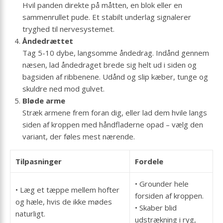
Hvil panden direkte på måtten, en blok eller en
sammenrullet pude. Et stabilt underlag signalerer
tryghed til nervesystemet.
Åndedrættet
Tag 5-10 dybe, langsomme åndedrag. Indånd gennem
næsen, lad åndedraget brede sig helt ud i siden og
bagsiden af ribbenene. Udånd og slip kæber, tunge og
skuldre ned mod gulvet.
Bløde arme
Stræk armene frem foran dig, eller lad dem hvile langs
siden af kroppen med håndfladerne opad – vælg den
variant, der føles mest nærende.
Tilpasninger
Fordele
• Grounder hele
• Læg et tæppe mellem hofter
forsiden af kroppen.
og hæle, hvis de ikke mødes
• Skaber blid
naturligt.
udstrækning i ryg,