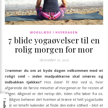
MORGLÆDE I HVERDAGEN
7 blide yogaøvelser til en
rolig morgen for mor
december 15, 2025
Drømmer du om at byde dagen velkommen med et
roligt smil –
inden
madpakkerne skal smøres og
indbakken tjekkes?
Hos
Gaver Til Mor
ved vi, hvor
afgørende de første minutter af morgenen er for resten af
dagen. Alligevel er det netop dér, tiden ofte løber fra os.
→
Heldigvis behøver det hverken at kræve et helt yogastudie
Indhold
eller en timefri kalender at finde den indre stilhed – blot et