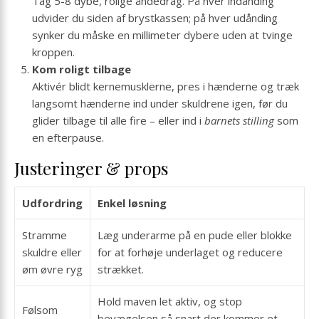
Tag 5-8 dybe, rolige åndedrag. På hver indånding
udvider du siden af brystkassen; på hver udånding
synker du måske en millimeter dybere uden at tvinge
kroppen.
Kom roligt tilbage
Aktivér blidt kernemusklerne, pres i hænderne og træk
langsomt hænderne ind under skuldrene igen, før du
glider tilbage til alle fire – eller ind i
barnets stilling
som
en efterpause.
Justeringer & props
Udfordring
Enkel løsning
Stramme
Læg underarme på en pude eller blokke
skuldre eller
for at forhøje underlaget og reducere
øm øvre ryg
strækket.
Hold maven let aktiv, og stop
Følsom
bevægelsen så snart der kommer et