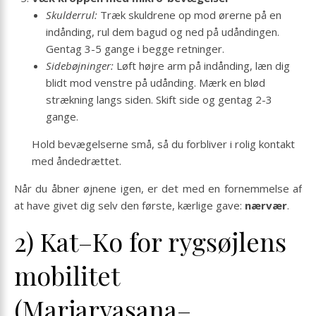
Skulderrul:
Træk skuldrene op mod ørerne på en
indånding, rul dem bagud og ned på udåndingen.
Gentag 3-5 gange i begge retninger.
Sidebøjninger:
Løft højre arm på indånding, læn dig
blidt mod venstre på udånding. Mærk en blød
strækning langs siden. Skift side og gentag 2-3
gange.
Hold bevægelserne små, så du forbliver i rolig kontakt
med åndedrættet.
Når du åbner øjnene igen, er det med en fornemmelse af
at have givet dig selv den første, kærlige gave:
nærvær
.
2) Kat–Ko for rygsøjlens
mobilitet
(Marjaryasana–