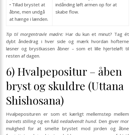
• Tillad brystet at
indånding løft armen op for at
åbne, men undgå
skabe flow.
at hænge i lænden.
Tip til morgentravle mødre:
Har du kun et minut? Tag ét
dybt åndedrag i hver side og mærk hvordan hofterne
løsner og brystkassen åbner – som et lille hjerteløft til
resten af dagen.
6) Hvalpepositur – åben
bryst og skuldre (Uttana
Shishosana)
Hvalpeposituren er som et kærligt mellemstep mellem
barnets stilling
og en fuld
nedadvendt hund
. Den giver mor
mulighed for at smelte brystet mod jorden og åbne