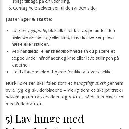
roligt tilbage på en udånding.
Gentag hele sekvensen til den anden side.
Justeringer & støtte:
Læg en
yogapude
, blok eller foldet tæppe under den
hvilende skulder og/eller kind, hvis du mærker pres i
nakke eller skulder.
Ved håndleds- eller knæfølsomhed kan du placere et
tæppe under håndflader og knæ eller lave stillingen på
knoerne.
Hold albuerne blødt bøjede for ikke at overstække.
Husk:
Øvelsen skal føles som et
behageligt stræk
gennem
øvre ryg og skulderbladene – aldrig som et skarpt træk i
nakken. Justér rækkevidden og støtte, så du kan blive i ro
med åndedrættet.
5) Lav lunge med