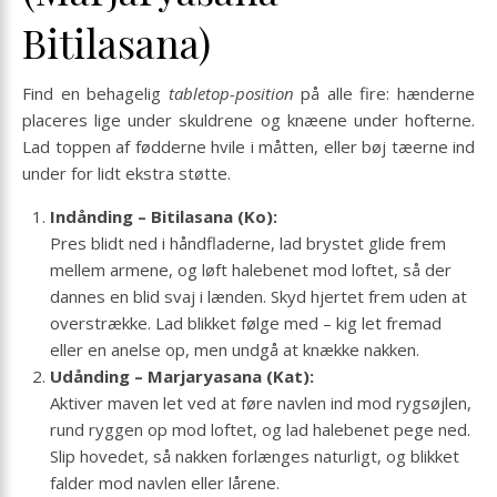
Bitilasana)
Find en behagelig
tabletop-position
på alle fire: hænderne
placeres lige under skuldrene og knæene under hofterne.
Lad toppen af fødderne hvile i måtten, eller bøj tæerne ind
under for lidt ekstra støtte.
Indånding – Bitilasana (Ko):
Pres blidt ned i håndfladerne, lad brystet glide frem
mellem armene, og løft halebenet mod loftet, så der
dannes en blid svaj i lænden. Skyd hjertet frem uden at
overstrække. Lad blikket følge med – kig let fremad
eller en anelse op, men undgå at knække nakken.
Udånding – Marjaryasana (Kat):
Aktiver maven let ved at føre navlen ind mod rygsøjlen,
rund ryggen op mod loftet, og lad halebenet pege ned.
Slip hovedet, så nakken forlænges naturligt, og blikket
falder mod navlen eller lårene.