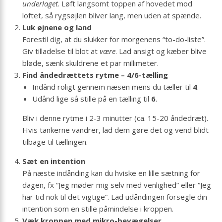
underlaget
. Løft langsomt toppen af hovedet mod
loftet, så rygsøjlen bliver lang, men uden at spænde.
Luk øjnene og land
Forestil dig, at du slukker for morgenens “to-do-liste”.
Giv tilladelse til blot at
være
. Lad ansigt og kæber blive
bløde, sænk skuldrene et par millimeter.
Find åndedrættets rytme – 4/6-tælling
Indånd roligt gennem næsen mens du tæller til
4
.
Udånd lige så stille på en tælling til
6
.
Bliv i denne rytme i 2-3 minutter (ca. 15-20 åndedræt).
Hvis tankerne vandrer, lad dem gøre det og vend blidt
tilbage til tællingen.
Sæt en intention
På næste indånding kan du hviske en lille sætning for
dagen, fx “Jeg møder mig selv med venlighed” eller “Jeg
har tid nok til det vigtige”. Lad udåndingen forsegle din
intention som en stille påmindelse i kroppen.
Væk kroppen med mikro-bevægelser