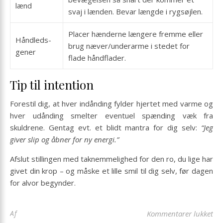
lænd
svaj i lænden. Bevar længde i rygsøjlen.
Placer hænderne længere fremme eller
Håndleds­
brug næver/underarme i stedet for
gener
flade håndflader.
Tip til intention
Forestil dig, at hver indånding fylder hjertet med varme og
hver udånding smelter eventuel spænding væk fra
skuldrene. Gentag evt. et blidt mantra for dig selv:
“Jeg
giver slip og åbner for ny energi.”
Afslut stillingen med taknemmelighed for den ro, du lige har
givet din krop – og måske et lille smil til dig selv, før dagen
for alvor begynder.
til
Af
Kommentarer lukket