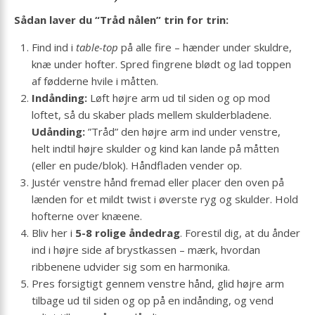
Sådan laver du “Tråd nålen” trin for trin:
Find ind i
table-top
på alle fire – hænder under skuldre,
knæ under hofter. Spred fingrene blødt og lad toppen
af fødderne hvile i måtten.
Indånding:
Løft højre arm ud til siden og op mod
loftet, så du skaber plads mellem skulderbladene.
Udånding:
”Tråd” den højre arm ind under venstre,
helt indtil højre skulder og kind kan lande på måtten
(eller en pude/blok). Håndfladen vender op.
Justér venstre hånd fremad eller placer den oven på
lænden for et mildt twist i øverste ryg og skulder. Hold
hofterne over knæene.
Bliv her i
5-8 rolige åndedrag
. Forestil dig, at du ånder
ind i højre side af brystkassen – mærk, hvordan
ribbenene udvider sig som en harmonika.
Pres forsigtigt gennem venstre hånd, glid højre arm
tilbage ud til siden og op på en indånding, og vend