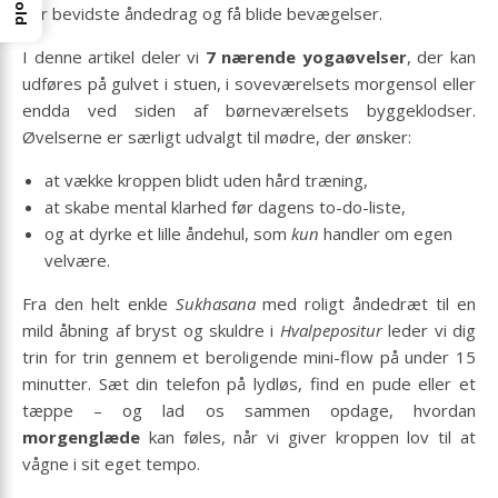
par bevidste åndedrag og få blide bevægelser.
I denne artikel deler vi
7 nærende yogaøvelser
, der kan
udføres på gulvet i stuen, i soveværelsets morgensol eller
endda ved siden af børneværelsets byggeklodser.
Øvelserne er særligt udvalgt til mødre, der ønsker:
at vække kroppen blidt uden hård træning,
at skabe mental klarhed før dagens to-do-liste,
og at dyrke et lille åndehul, som
kun
handler om egen
velvære.
Fra den helt enkle
Sukhasana
med roligt åndedræt til en
mild åbning af bryst og skuldre i
Hvalpepositur
leder vi dig
trin for trin gennem et beroligende mini-flow på under 15
minutter. Sæt din telefon på lydløs, find en pude eller et
tæppe – og lad os sammen opdage, hvordan
morgenglæde
kan føles, når vi giver kroppen lov til at
vågne i sit eget tempo.