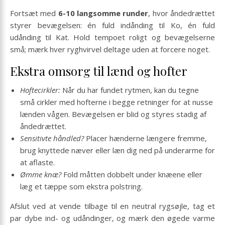
Fortsæt med
6-10 langsomme runder
, hvor åndedrættet
styrer bevægelsen: én fuld indånding til Ko, én fuld
udånding til Kat. Hold tempoet roligt og bevægelserne
små; mærk hver ryghvirvel deltage uden at forcere noget.
Ekstra omsorg til lænd og hofter
Hoftecirkler:
Når du har fundet rytmen, kan du tegne
små cirkler med hofterne i begge retninger for at nusse
lænden vågen. Bevægelsen er blid og styres stadig af
åndedrættet.
Sensitivte håndled?
Placer hænderne længere fremme,
brug knyttede næver eller læn dig ned på underarme for
at aflaste.
Ømme knæ?
Fold måtten dobbelt under knæene eller
læg et tæppe som ekstra polstring.
Afslut ved at vende tilbage til en neutral rygsøjle, tag et
par dybe ind- og udåndinger, og mærk den øgede varme