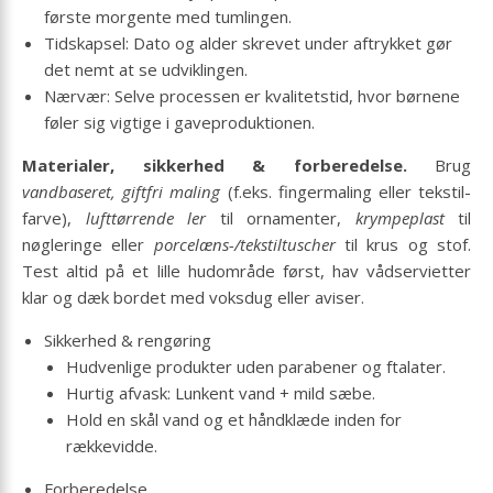
første morgente med tumlingen.
Tidskapsel: Dato og alder skrevet under aftrykket gør
det nemt at se udviklingen.
Nærvær: Selve processen er kvalitetstid, hvor børnene
føler sig vigtige i gave­produktionen.
Materialer, sikkerhed & forberedelse.
Brug
vandbaseret, giftfri maling
(f.eks. finger­maling eller tekstil­
farve),
lufttørrende ler
til ornamenter,
krympeplast
til
nøgleringe eller
porcelæns-/tekstil­tuscher
til krus og stof.
Test altid på et lille hudområde først, hav vådservietter
klar og dæk bordet med voksdug eller aviser.
Sikkerhed & rengøring
Hudvenlige produkter uden parabener og ftalater.
Hurtig afvask: Lunkent vand + mild sæbe.
Hold en skål vand og et håndklæde inden for
rækkevidde.
Forberedelse