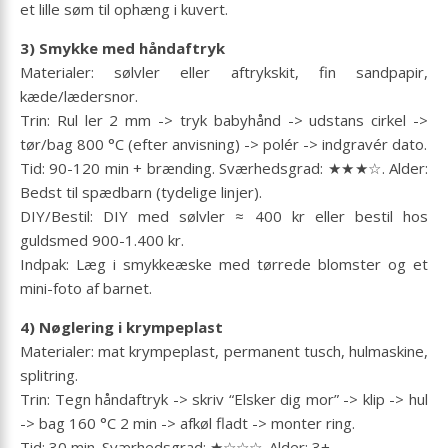
et lille søm til ophæng i kuvert.
3) Smykke med håndaftryk
Materialer: sølvler eller aftrykskit, fin sandpapir,
kæde/lædersnor.
Trin: Rul ler 2 mm -> tryk babyhånd -> udstans cirkel ->
tør/bag 800 °C (efter anvisning) -> polér -> indgravér dato.
Tid: 90-120 min + brænding. Sværhedsgrad: ★★★☆. Alder:
Bedst til spædbarn (tydelige linjer).
DIY/Bestil: DIY med sølvler ≈ 400 kr eller bestil hos
guldsmed 900-1.400 kr.
Indpak: Læg i smykkeæske med tørrede blomster og et
mini-foto af barnet.
4) Nøglering i krympeplast
Materialer: mat krympeplast, permanent tusch, hulmaskine,
splitring.
Trin: Tegn håndaftryk -> skriv “Elsker dig mor” -> klip -> hul
-> bag 160 °C 2 min -> afkøl fladt -> monter ring.
Tid: 30 min. Sværhedsgrad: ★☆☆☆. Alder: 3+.