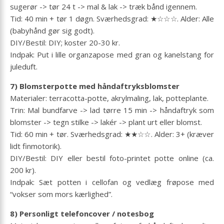
sugerør -> tør 24 t -> mal & lak -> træk bånd igennem.
Tid: 40 min + tør 1 døgn. Sværhedsgrad: ★☆☆☆. Alder: Alle
(babyhånd gør sig godt).
DIY/Bestil: DIY; koster 20-30 kr.
Indpak: Put i lille organzapose med gran og kanelstang for
juleduft.
7) Blomsterpotte med håndaftryksblomster
Materialer: terracotta-potte, akrylmaling, lak, potteplante.
Trin: Mal bundfarve -> lad tørre 15 min -> håndaftryk som
blomster -> tegn stilke -> lakér -> plant urt eller blomst.
Tid: 60 min + tør. Sværhedsgrad: ★★☆☆. Alder: 3+ (kræver
lidt finmotorik).
DIY/Bestil: DIY eller bestil foto-printet potte online (ca.
200 kr).
Indpak: Sæt potten i cellofan og vedlæg frøpose med
“vokser som mors kærlighed”.
8) Personligt telefoncover / notesbog