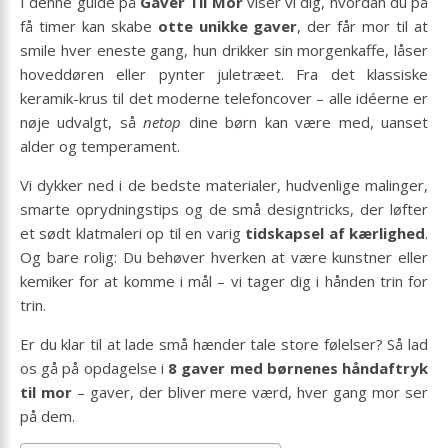
I denne guide på
Gaver Til Mor
viser vi dig, hvordan du på
få timer kan skabe
otte unikke gaver
, der får mor til at
smile hver eneste gang, hun drikker sin morgenkaffe, låser
hoveddøren eller pynter juletræet. Fra det klassiske
keramik-krus til det moderne telefoncover – alle idéerne er
nøje udvalgt, så
netop
dine børn kan være med, uanset
alder og temperament.
Vi dykker ned i de bedste materialer, hudvenlige malinger,
smarte oprydningstips og de små designtricks, der løfter
et sødt klatmaleri op til en varig
tidskapsel af kærlighed
.
Og bare rolig: Du behøver hverken at være kunstner eller
kemiker for at komme i mål – vi tager dig i hånden trin for
trin.
Er du klar til at lade små hænder tale store følelser? Så lad
os gå på opdagelse i
8 gaver med børnenes håndaftryk
til mor
– gaver, der bliver mere værd, hver gang mor ser
på dem.