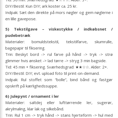
DIY/Bestil: Kun DIY; ark koster ca. 25 kr.
Indpak: Sæt den direkte på mors nøgler og gem nøglerne i
en lille gavepose.
5) Tekstilgave – viskestykke / indkøbsnet /
pudebetræk
Materialer: bomuldstekstil, tekstilfarve, skumrulle,
bagepapir til fiksering.
Trin: Beskyt bord -> rul farve på hånd -> tryk -> strø
glimmer hvis ønsket -> lad tørre -> stryg 3 min bagside.
Tid: 45 min + fiksering. Sværhedsgrad: ★★☆☆. Alder: 2+.
DIY/Bestil: DIY; evt. upload foto til print-on-demand.
Indpak: Rul stoffet som “bolle”, bind bånd og fastgør
opskrift på kærlighedssuppe.
6) Julepynt / ornament i ler
Materialer: saltdej eller lufttørrende ler, sugerør,
akrylmaling, klar lak og silkebånd.
Trin: Rul 1 cm -> tryk hånd -> stans hjerteform -> hul med