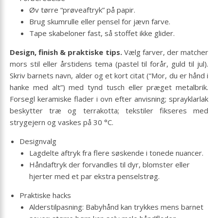
Øv tørre “prøveaftryk” på papir.
Brug skumrulle eller pensel for jævn farve.
Tape skabeloner fast, så stoffet ikke glider.
Design, finish & praktiske tips.
Vælg farver, der matcher
mors stil eller årstidens tema (pastel til forår, guld til jul).
Skriv barnets navn, alder og et kort citat (“Mor, du er hånd i
hanke med alt”) med tynd tusch eller præget metal­brik.
Forsegl keramiske flader i ovn efter anvisning; sprayklarlak
beskytter træ og terrakotta; tekstiler fikseres med
strygejern og vaskes på 30 °C.
Designvalg
Lagdelte aftryk fra flere søskende i tonede nuancer.
Håndaftryk der forvandles til dyr, blomster eller
hjerter med et par ekstra penselstrøg.
Praktiske hacks
Alderstilpasning: Babyhånd kan trykkes mens barnet