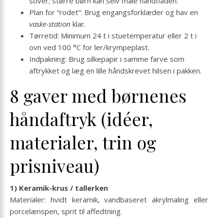
sover; større børn kan selv male håndfladen.
Plan for “rodet”: Brug engangs­forklæder og hav en
vaske-station
klar.
Tørretid: Minimum 24 t i stuetemperatur eller 2 t i
ovn ved 100 °C for ler/krympeplast.
Indpakning: Brug silkepapir i samme farve som
aftrykket og læg en lille hånd­skrevet hilsen i pakken.
8 gaver med børnenes
håndaftryk (idéer,
materialer, trin og
prisniveau)
1) Keramik-krus / tallerken
Materialer: hvidt keramik, vandbaseret akrylmaling eller
porcelænspen, sprit til affedtning.