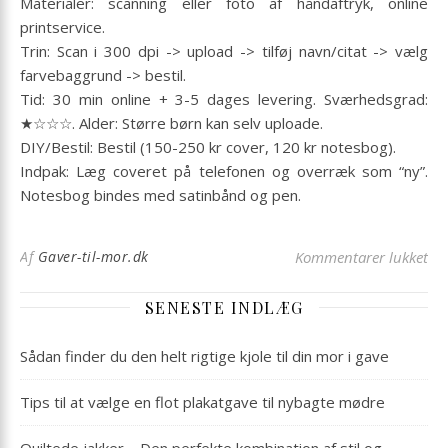
Materialer: scanning eller foto af håndaftryk, online
printservice.
Trin: Scan i 300 dpi -> upload -> tilføj navn/citat -> vælg
farvebaggrund -> bestil.
Tid: 30 min online + 3-5 dages levering. Sværhedsgrad:
★☆☆☆. Alder: Større børn kan selv uploade.
DIY/Bestil: Bestil (150-250 kr cover, 120 kr notesbog).
Indpak: Læg coveret på telefonen og overræk som “ny”.
Notesbog bindes med satinbånd og pen.
til
Af
Gaver-til-mor.dk
Kommentarer lukket
SENESTE INDLÆG
Sådan finder du den helt rigtige kjole til din mor i gave
Tips til at vælge en flot plakatgave til nybagte mødre
Quiltede jakker – Den perfekte kombination af stil og