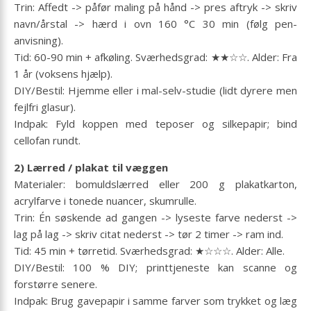
Trin: Affedt -> påfør maling på hånd -> pres aftryk -> skriv
navn/årstal -> hærd i ovn 160 °C 30 min (følg pen-
anvisning).
Tid: 60-90 min + afkøling. Sværhedsgrad: ★★☆☆. Alder: Fra
1 år (voksens hjælp).
DIY/Bestil: Hjemme eller i mal-selv-studie (lidt dyrere men
fejlfri glasur).
Indpak: Fyld koppen med teposer og silkepapir; bind
cellofan rundt.
2) Lærred / plakat til væggen
Materialer: bomuldslærred eller 200 g plakatkarton,
acrylfarve i tonede nuancer, skumrulle.
Trin: Én søskende ad gangen -> lyseste farve nederst ->
lag på lag -> skriv citat nederst -> tør 2 timer -> ram ind.
Tid: 45 min + tørretid. Sværhedsgrad: ★☆☆☆. Alder: Alle.
DIY/Bestil: 100 % DIY; printtjeneste kan scanne og
forstørre senere.
Indpak: Brug gavepapir i samme farver som trykket og læg