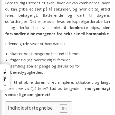
Forestil dig i stedet et skab, hvor
alt
kan kombineres, hvor
du kan gribe et sæt på få sekunder, og hvor dit tøj
altid
føles behageligt, flatterende og klart til dagens
udfordringer. Det er præcis, hvad en kapselgarderobe kan
– og derfor har vi samlet
8 konkrete tips, der
forvandler dine morgener fra hektiske til harmoniske
.
I denne guide viser vi, hvordan du:
skærer beslutningerne helt ind til benet,
frigør tid (og overskud!) til familien,
samtidig sparer penge og skruer op for
→
bæredygtigheden.
Indhold
Klar til at åbne døren til et simplere, stilsikkert og langt
mere
mor-venligt
tøjliv? Lad os begynde –
morgenmagi
venter lige om hjørnet!
Indholdsfortegnelse