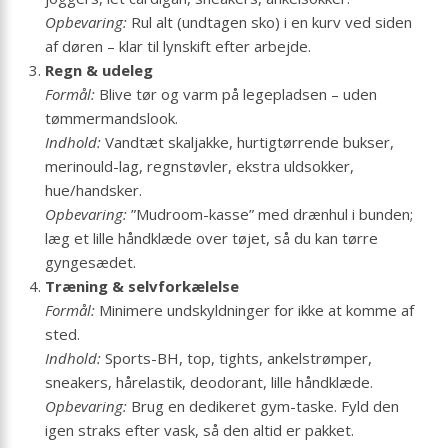
Opbevaring:
Rul alt (undtagen sko) i en kurv ved siden
af døren – klar til lynskift efter arbejde.
Regn & udeleg
Formål:
Blive tør og varm på legepladsen – uden
tømmermands­look.
Indhold:
Vandtæt skaljakke, hurtigtørrende bukser,
merinould-lag, regnstøvler, ekstra uldsokker,
hue/handsker.
Opbevaring:
”Mudroom-kasse” med dræn­hul i bunden;
læg et lille håndklæde over tøjet, så du kan tørre
gyngesædet.
Træning & selvforkælelse
Formål:
Minimere undskyldninger for ikke at komme af
sted.
Indhold:
Sports-BH, top, tights, ankelstrømper,
sneakers, hårelastik, deodorant, lille håndklæde.
Opbevaring:
Brug en dedikeret gym-taske. Fyld den
igen straks efter vask, så den altid er pakket.