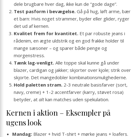
dele brugbare hver dag, ikke kun de “gode dage”.
Test pasform i bevægelse.
Gå på hug, løft arme, bær
et barn: Hvis noget strammer, byder eller glider, ryger
det ud af kernen.
Kvalitet frem for kvantitet.
Et par robuste jeans i
rådenim, en ægte uldstrik og en god frakke holder til
mange sæsoner – og sparer både penge og
morgenstress.
Tænk lag-venligt.
Alle toppe skal kunne gå under
blazer, cardigan og jakker; skjorter over kjole; strik over
skjorte. Det mangedobler kombinations­mulighederne.
Hold paletten stram.
2-3 neutrale basisfarver (sort,
navy, creme) + 1-2 accentfarver (karry, støvet rosa)
betyder, at
alt
kan matches uden spekulation.
Kernen i aktion – Eksempler på
ugens look
Mandag:
Blazer + hvid T-shirt + mørke jeans + loafers.