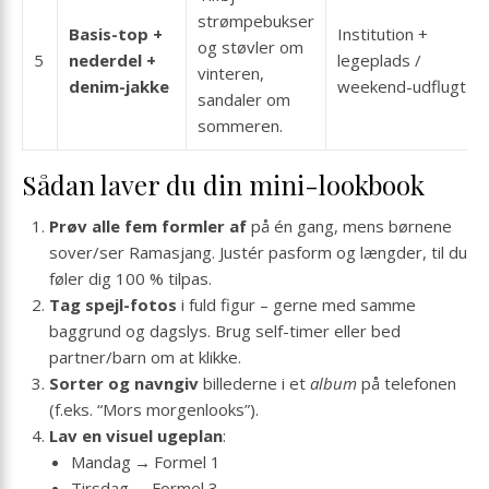
strømpebukser
Basis-top +
Institution +
og støvler om
5
nederdel +
legeplads /
vinteren,
denim-jakke
weekend-udflugt
sandaler om
sommeren.
Sådan laver du din mini-lookbook
Prøv alle fem formler af
på én gang, mens børnene
sover/ser Ramasjang. Justér pasform og længder, til du
føler dig 100 % tilpas.
Tag spejl-fotos
i fuld figur – gerne med samme
baggrund og dagslys. Brug self-timer eller bed
partner/barn om at klikke.
Sorter og navngiv
billederne i et
album
på telefonen
(f.eks. “Mors morgenlooks”).
Lav en visuel ugeplan
:
Mandag → Formel 1
Tirsdag → Formel 3