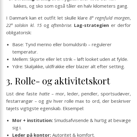
lukkes, og sko som også tåler en halv kilometers gang.
I Danmark kan et outfit let skulle klare
8° regnfuld morgen
,
22° solskin kl. 15
og
aftenbrise
.
Lag-strategien
er derfor
obligatorisk:
Base: Tynd merino eller bomuldsrib – regulerer
temperatur.
Mellem: Skjorte eller let strik – løft looket uden at fylde.
Ydre: Skaljakke, uldfrakke eller blazer alt efter setting.
3. Rolle- og aktivitetskort
List dine faste
hatte
– mor, leder, pendler, sportsudøver,
festarrangør – og giv hver rolle max to ord, der beskriver
tøjets vigtigste egenskab. Eksempel:
Mor + institution:
Smudsafvisende & hurtig at bevæge
sig i.
Leder på kontor:
Autoritet & komfort.