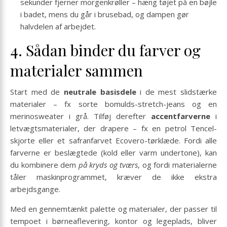
sekunder fjerner morgenkrøller – hæng tøjet på en bøjle
i badet, mens du går i brusebad, og dampen gør
halvdelen af arbejdet.
4. Sådan binder du farver og
materialer sammen
Start med de
neutrale basisdele
i de mest slidstærke
materialer – fx sorte bomulds-stretch-jeans og en
merinosweater i grå. Tilføj derefter
accentfarverne
i
letvægtsmaterialer, der drapere – fx en petrol Tencel-
skjorte eller et safranfarvet Ecovero-tørklæde. Fordi alle
farverne er beslægtede (kold eller varm undertone), kan
du kombinere dem
på kryds og tværs
, og fordi materialerne
tåler maskinprogrammet, kræver de ikke ekstra
arbejdsgange.
Med en gennemtænkt palette og materialer, der passer til
tempoet i børneaflevering, kontor og legeplads, bliver