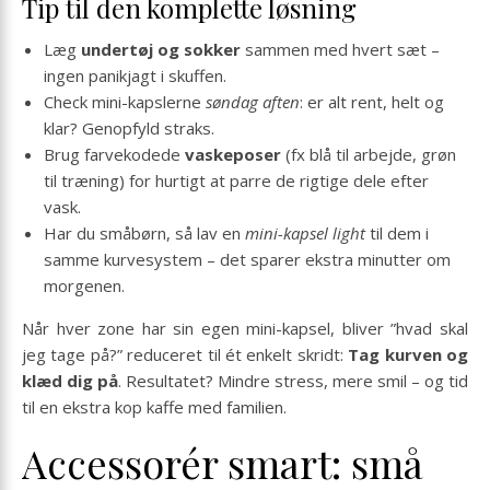
Tip til den komplette løsning
Læg
undertøj og sokker
sammen med hvert sæt –
ingen panikjagt i skuffen.
Check mini-kapslerne
søndag aften
: er alt rent, helt og
klar? Genopfyld straks.
Brug farvekodede
vaskeposer
(fx blå til arbejde, grøn
til træning) for hurtigt at parre de rigtige dele efter
vask.
Har du småbørn, så lav en
mini-kapsel light
til dem i
samme kurvesystem – det sparer ekstra minutter om
morgenen.
Når hver zone har sin egen mini-kapsel, bliver ”hvad skal
jeg tage på?” reduceret til ét enkelt skridt:
Tag kurven og
klæd dig på
. Resultatet? Mindre stress, mere smil – og tid
til en ekstra kop kaffe med familien.
Accessorér smart: små