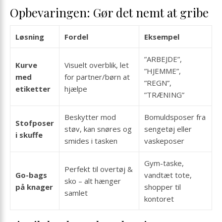
Opbevaringen: Gør det nemt at gribe
Løsning
Fordel
Eksempel
”ARBEJDE”,
Kurve
Visuelt overblik, let
”HJEMME”,
med
for partner/børn at
”REGN”,
etiketter
hjælpe
”TRÆNING”
Beskytter mod
Bomuldsposer fra
Stofposer
støv, kan snøres og
sengetøj eller
i skuffe
smides i tasken
vaskeposer
Gym-taske,
Perfekt til overtøj &
Go-bags
vandtæt tote,
sko – alt hænger
på knager
shopper til
samlet
kontoret