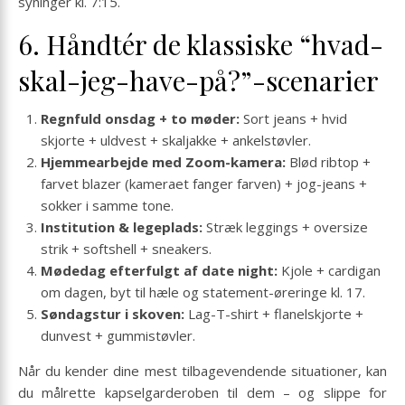
syninger kl. 7:15.
6. Håndtér de klassiske “hvad-
skal-jeg-have-på?”-scenarier
Regnfuld onsdag + to møder:
Sort jeans + hvid
skjorte + uldvest + skaljakke + ankelstøvler.
Hjemmearbejde med Zoom-kamera:
Blød ribtop +
farvet blazer (kameraet fanger farven) + jog-jeans +
sokker i samme tone.
Institution & legeplads:
Stræk leggings + oversize
strik + softshell + sneakers.
Mødedag efterfulgt af date night:
Kjole + cardigan
om dagen, byt til hæle og statement-øreringe kl. 17.
Søndagstur i skoven:
Lag-T-shirt + flanelskjorte +
dunvest + gummistøvler.
Når du kender dine mest tilbagevendende situationer, kan
du målrette kapselgarderoben til dem – og slippe for