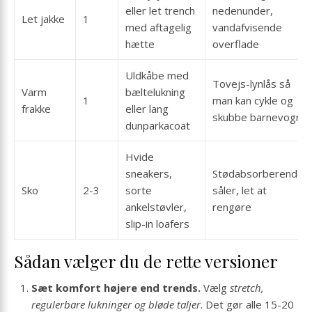
eller let trench
nedenunder,
Let jakke
1
med aftagelig
vandafvisende
hætte
overflade
Uldkåbe med
Tovejs-lynlås så
Varm
bæltelukning
1
man kan cykle og
frakke
eller lang
skubbe barnevogn
dunparkacoat
Hvide
sneakers,
Stødabsorberende
Sko
2-3
sorte
såler, let at
ankelstøvler,
rengøre
slip-in loafers
Sådan vælger du de rette versioner
Sæt komfort højere end trends.
Vælg
stretch,
regulerbare lukninger og bløde taljer
. Det gør alle 15-20