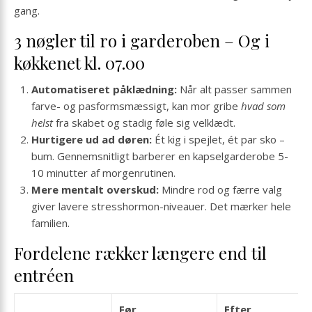
gang.
3 nøgler til ro i garderoben – Og i
køkkenet kl. 07.00
Automatiseret påklædning:
Når alt passer sammen
farve- og pasformsmæssigt, kan mor gribe
hvad som
helst
fra skabet og stadig føle sig velklædt.
Hurtigere ud ad døren:
Ét kig i spejlet, ét par sko –
bum. Gennemsnitligt barberer en kapselgarderobe 5-
10 minutter af morgenrutinen.
Mere mentalt overskud:
Mindre rod og færre valg
giver lavere stresshormon-niveauer. Det mærker hele
familien.
Fordelene rækker længere end til
entréen
Før
Efter