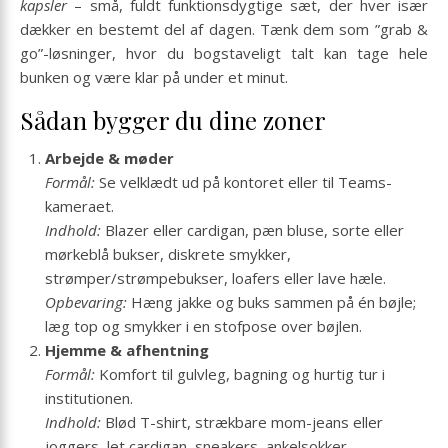
kapsler
– små, fuldt funktionsdygtige sæt, der hver især
dækker en bestemt del af dagen. Tænk dem som ”grab &
go”-løsninger, hvor du bogstaveligt talt kan tage hele
bunken og være klar på under et minut.
Sådan bygger du dine zoner
Arbejde & møder
Formål:
Se velklædt ud på kontoret eller til Teams-
kameraet.
Indhold:
Blazer eller cardigan, pæn bluse, sorte eller
mørkeblå bukser, diskrete smykker,
strømper/strømpebukser, loafers eller lave hæle.
Opbevaring:
Hæng jakke og buks sammen på én bøjle;
læg top og smykker i en
stof­pose
over bøjlen.
Hjemme & afhentning
Formål:
Komfort til gulvleg, bagning og hurtig tur i
institutionen.
Indhold:
Blød T-shirt, strækbare mom-jeans eller
joggers, let cardigan, sneakers, ankelsokker.