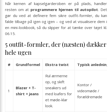
Når kernen af kapselgarderoben er på plads, handler
resten om at
programmere hjernen til autopilot
. Det
gør du ved at definere fem sikre outfit-formler, du kan
falde tilbage på igen og igen – og ved at visualisere dem i
en mini-lookbook, så du slipper for at tænke over tøjet kl.
06.15.
5 outfit-formler, der (næsten) dækker
hele ugen
#
Grundformel
Ekstra twist
Typisk anledning
Rul ærmerne
op, og skift
Kontor /
Blazer + T-
sneakers ud
1
videomøde /
shirt + jeans
med loafers for
forældremøde
et møde-klar
look.