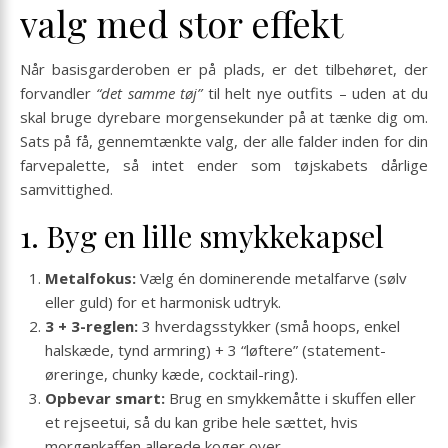
valg med stor effekt
Når basisgarderoben er på plads, er det tilbehøret, der
forvandler
“det samme tøj”
til helt nye outfits – uden at du
skal bruge dyrebare morgensekunder på at tænke dig om.
Sats på få, gennemtænkte valg, der alle falder inden for din
farvepalette, så intet ender som tøjskabets dårlige
samvittighed.
1. Byg en lille smykkekapsel
Metalfokus:
Vælg én dominerende metalfarve (sølv
eller guld) for et harmonisk udtryk.
3 + 3-reglen:
3 hverdagsstykker (små hoops, enkel
halskæde, tynd armring) + 3 “løftere” (statement-
øreringe, chunky kæde, cocktail-ring).
Opbevar smart:
Brug en smykkemåtte i skuffen eller
et rejseetui, så du kan gribe hele sættet, hvis
morgenkaffen allerede koger over.