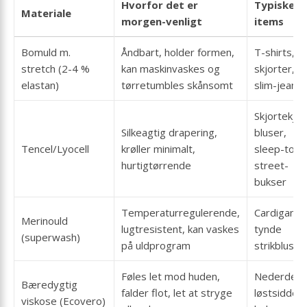
Hvorfor det er
Typiske
Materiale
morgen-venligt
items
Bomuld m.
Åndbart, holder formen,
T-shirts,
stretch (2-4 %
kan maskinvaskes og
skjorter,
elastan)
tørretumbles skånsomt
slim-jeans
Skjortekjol
Silkeagtig drapering,
bluser,
Tencel/Lyocell
krøller minimalt,
sleep-to-
hurtigtørrende
street-
bukser
Temperaturregulerende,
Cardigans,
Merinould
lugtresistent, kan vaskes
tynde
(superwash)
på uldprogram
strikbluser
Føles let mod huden,
Nederdele
Bæredygtig
falder flot, let at stryge
løstsidden
viskose (Ecovero)