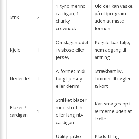
1 tynd merino-
Uld der kan vaskes
cardigan, 1
på uldprogram
Strik
2
chunky
uden at miste
crewneck
formen
Omslagsmodel
Regulerbar talje,
Kjole
1
i viskose eller
nem adgang til
jersey
amning
A-formet midi i
Strækbart liv,
Nederdel
1
tungt jersey
lommer til nøgler
eller denim
& kort
Strikket blazer
Kan smøges op i
Blazer /
med stretch
1
ærmerne uden at
cardigan
eller lang rib-
krølle
cardigan
Utility-jakke
Plads til lag