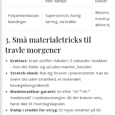
eller dampe
bukser
Blazere,
Polyamid/elastan-
Superstretch, hurtig
travel-pant
blandinger
tørring, nul krøller
aktive kjole
3. Små materialetricks til
travle morgener
Krøltest:
Kram stoffet i hånden i 5 sekunder i butikken
– hvis det folder sig ud uden mærker, bestået.
Stretch-check:
Buk dig forover i prøverummet. Kan du
snøre sko uden stramhed, er materialet
bevægelsesgodkendt.
Maskinvaskbar garanti:
Se efter “30 °/40 °
maskinvask” i vaskeanvisningen. Alt der kræver rens,
hører ikke til i hverdagskapslen.
Damp i stedet for stryg:
Et rejse-steamer på 60