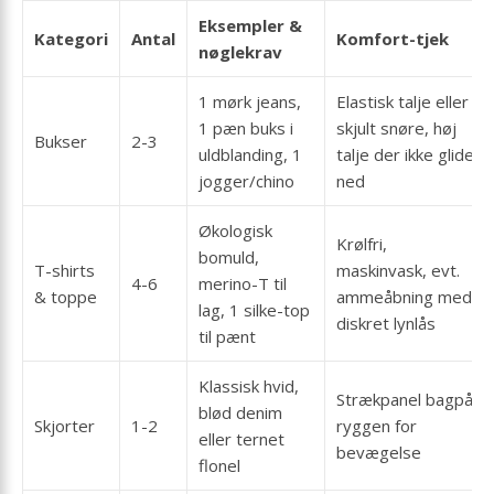
Eksempler &
Kategori
Antal
Komfort-tjek
nøglekrav
1 mørk jeans,
Elastisk talje eller
1 pæn buks i
skjult snøre, høj
Bukser
2-3
uldblanding, 1
talje der ikke glider
jogger/chino
ned
Økologisk
Krølfri,
bomuld,
T-shirts
maskinvask, evt.
4-6
merino-T til
& toppe
ammeåbning med
lag, 1 silke-top
diskret lynlås
til pænt
Klassisk hvid,
Strækpanel bagpå
blød denim
Skjorter
1-2
ryggen for
eller ternet
bevægelse
flonel