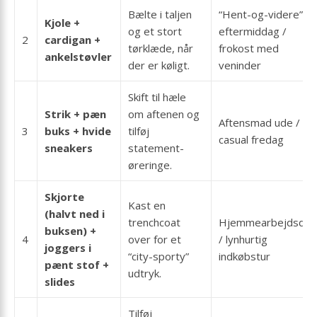
Bælte i taljen
“Hent-og-videre”
Kjole +
og et stort
eftermiddag /
2
cardigan +
tørklæde, når
frokost med
ankelstøvler
der er køligt.
veninder
Skift til hæle
Strik + pæn
om aftenen og
Aftensmad ude /
3
buks + hvide
tilføj
casual fredag
sneakers
statement-
øreringe.
Skjorte
Kast en
(halvt ned i
trenchcoat
Hjemmearbejdsdag
buksen) +
4
over for et
/ lynhurtig
joggers i
“city-sporty”
indkøbstur
pænt stof +
udtryk.
slides
Tilføj