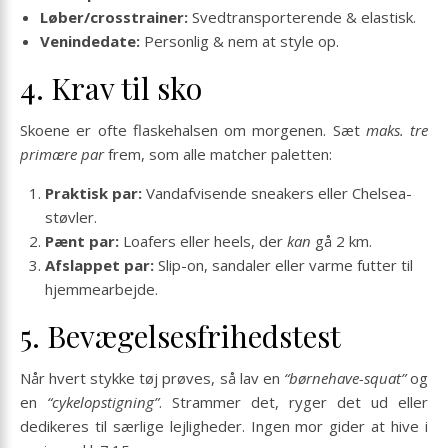
Løber/crosstrainer:
Svedtransporterende & elastisk.
Venindedate:
Personlig & nem at style op.
4. Krav til sko
Skoene er ofte flaskehalsen om morgenen. Sæt
maks. tre
primære par
frem, som alle matcher paletten:
Praktisk par:
Vandafvisende sneakers eller Chelsea-
støvler.
Pænt par:
Loafers eller heels, der
kan
gå 2 km.
Afslappet par:
Slip-on, sandaler eller varme futter til
hjemmearbejde.
5. Bevægelsesfrihedstest
Når hvert stykke tøj prøves, så lav en
“børnehave-squat”
og
en
“cykelopstigning”
. Strammer det, ryger det ud eller
dedikeres til særlige lejligheder. Ingen mor gider at hive i