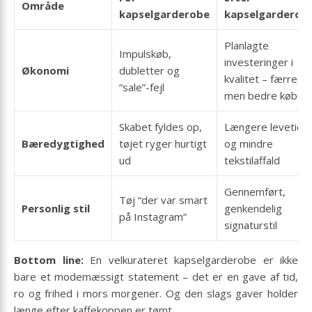
Område
kapselgarderobe
kapselgarderob
Planlagte
Impulskøb,
investeringer i
Økonomi
dubletter og
kvalitet – færre,
“sale”-fejl
men bedre køb
Skabet fyldes op,
Længere levetid
Bæredygtighed
tøjet ryger hurtigt
og mindre
ud
tekstilaffald
Gennemført,
Tøj “der var smart
Personlig stil
genkendelig
på Instagram”
signaturstil
Bottom line:
En velkurateret kapselgarderobe er ikke
bare et modemæssigt statement – det er en gave af tid,
ro og frihed i mors morgener. Og den slags gaver holder
længe efter kaffe­koppen er tømt.