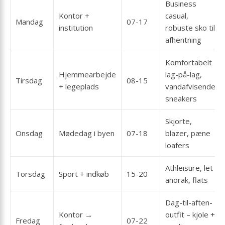
Business
Kontor +
casual,
Mandag
07-17
institution
robuste sko til
afhentning
Komfortabelt
Hjemmearbejde
lag-på-lag,
Tirsdag
08-15
+ legeplads
vandafvisende
sneakers
Skjorte,
Onsdag
Mødedag i byen
07-18
blazer, pæne
loafers
Athleisure, let
Torsdag
Sport + indkøb
15-20
anorak, flats
Dag-til-aften-
Kontor →
outfit – kjole +
Fredag
07-22