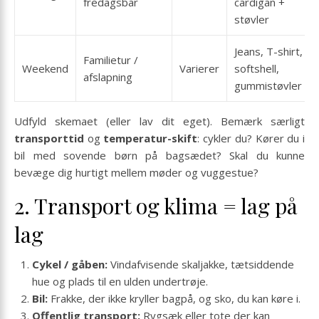
fredagsbar
cardigan +
støvler
Jeans, T-shirt,
Familietur /
Weekend
Varierer
softshell,
afslapning
gummistøvler
Udfyld skemaet (eller lav dit eget). Bemærk særligt
transporttid
og
temperatur-skift
: cykler du? Kører du i
bil med sovende børn på bagsædet? Skal du kunne
bevæge dig hurtigt mellem møder og vuggestue?
2. Transport og klima = lag på
lag
Cykel / gåben:
Vindafvisende skaljakke, tætsiddende
hue og plads til en ulden undertrøje.
Bil:
Frakke, der ikke kryller bagpå, og sko, du kan køre i.
Offentlig transport:
Rygsæk eller tote der kan