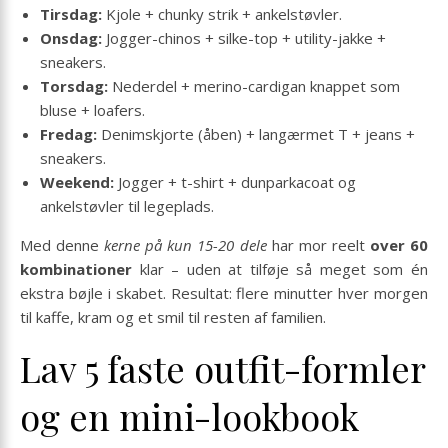
Tirsdag:
Kjole + chunky strik + ankelstøvler.
Onsdag:
Jogger-chinos + silke-top + utility-jakke +
sneakers.
Torsdag:
Nederdel + merino-cardigan knappet som
bluse + loafers.
Fredag:
Denimskjorte (åben) + langærmet T + jeans +
sneakers.
Weekend:
Jogger + t-shirt + dunparkacoat og
ankelstøvler til legeplads.
Med denne
kerne på kun 15-20 dele
har mor reelt
over 60
kombinationer
klar – uden at tilføje så meget som én
ekstra bøjle i skabet. Resultat: flere minutter hver morgen
til kaffe, kram og et smil til resten af familien.
Lav 5 faste outfit-formler
og en mini-lookbook