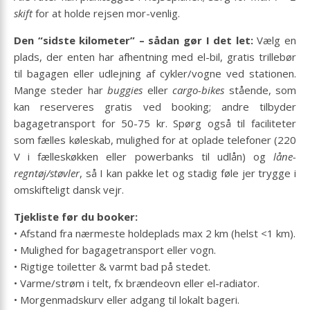
skift
for at holde rejsen mor-venlig.
Den “sidste kilometer” – sådan gør I det let:
Vælg en
plads, der enten har afhentning med el-bil, gratis trillebør
til bagagen eller udlejning af cykler/vogne ved stationen.
Mange steder har
buggies
eller
cargo-bikes
stående, som
kan reserveres gratis ved booking; andre tilbyder
bagagetransport for 50-75 kr. Spørg også til faciliteter
som fælles køleskab, mulighed for at oplade telefoner (220
V i fælleskøkken eller powerbanks til udlån) og
låne-
regntøj/støvler
, så I kan pakke let og stadig føle jer trygge i
omskifteligt dansk vejr.
Tjekliste før du booker:
• Afstand fra nærmeste holdeplads max 2 km (helst <1 km).
• Mulighed for bagagetransport eller vogn.
• Rigtige toiletter & varmt bad på stedet.
• Varme/strøm i telt, fx brændeovn eller el-radiator.
• Morgenmadskurv eller adgang til lokalt bageri.