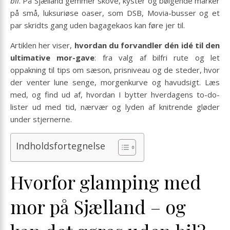
bil
. På Sjælland gemmer skove, kyster og bølgende marker
på små, luksuriøse oaser, som DSB, Movia-busser og et
par skridts gang uden bagagekaos kan føre jer til.
Artiklen her viser,
hvordan du forvandler dén idé til den
ultimative mor-gave
: fra valg af bilfri rute og let
oppakning til tips om sæson, prisniveau og de steder, hvor
der venter lune senge, morgenkurve og havudsigt. Læs
med, og find ud af, hvordan I bytter hverdagens to-do-
lister ud med tid, nærvær og lyden af knitrende gløder
under stjernerne.
Indholdsfortegnelse
Hvorfor glamping med
mor på Sjælland – og