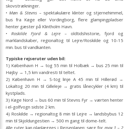
skovstrækninger.
•
Møn & Stevns
– spektakulære klinter og stjernehimmel,
bus fra Køge eller Vordingborg, flere glampingpladser
henter gæster på Klintholm Havn.
•
Roskilde Fjord & Lejre
– oldtidshistorie, fjord og
marklandskaber, regionaltog til Lejre/Roskilde og 10-15
min. bus til vandkanten.
Typiske rejseruter uden bil:
1) København H → tog 55 min til Holbæk → bus 25 min til
Højby → 1,5 km vandresti til teltet.
2) København H → S-tog linje A 45 min til Hillerød →
Lokaltog 20 min til Gilleleje → gratis lånecykler (4 km) til
kystplads.
3) Køge Nord → bus 60 min til Stevns Fyr → værten henter
i el-golfvogn sidste 2 km.
4) Roskilde → regionaltog 8 min til Lejre → landsbybus 12
min til Skjoldungestien → 500 m gang til dome-telt.
Alle ruter kan planlægges i Rejseplanen; sørg for
max 1 – 2