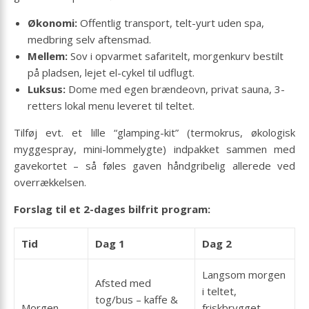
Økonomi:
Offentlig transport, telt-yurt uden spa,
medbring selv aftensmad.
Mellem:
Sov i opvarmet safaritelt, morgenkurv bestilt
på pladsen, lejet el-cykel til udflugt.
Luksus:
Dome med egen brændeovn, privat sauna, 3-
retters lokal menu leveret til teltet.
Tilføj evt. et lille “glamping-kit” (termokrus, økologisk
myggespray, mini-lommelygte) indpakket sammen med
gavekortet – så føles gaven håndgribelig allerede ved
overrækkelsen.
Forslag til et 2-dages bilfrit program:
Tid
Dag 1
Dag 2
Langsom morgen
Afsted med
i teltet,
tog/bus – kaffe &
Morgen
friskbrygget