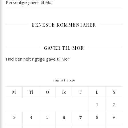
Personlige gaver til Mor
SENESTE KOMMENTARER
GAVER TIL MOR
Find den helt rigtige gave til Mor
august 2026
M
Ti
O
To
F
L
S
1
2
3
4
5
6
7
8
9