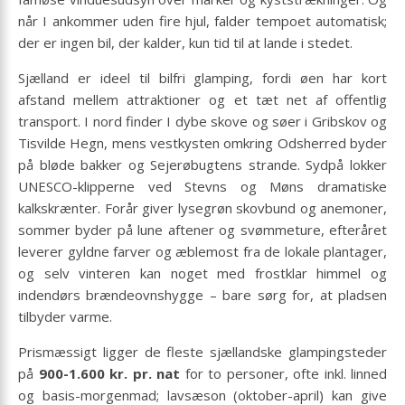
når I ankommer uden fire hjul, falder tempoet automatisk;
der er ingen bil, der kalder, kun tid til at lande i stedet.
Sjælland er ideel til bilfri glamping, fordi øen har kort
afstand mellem attraktioner og et tæt net af offentlig
transport. I nord finder I dybe skove og søer i Gribskov og
Tisvilde Hegn, mens vestkysten omkring Odsherred byder
på bløde bakker og Sejerøbugtens strande. Sydpå lokker
UNESCO-klipperne ved Stevns og Møns dramatiske
kalkskrænter. Forår giver lysegrøn skovbund og anemoner,
sommer byder på lune aftener og svømmeture, efteråret
leverer gyldne farver og æblemost fra de lokale plantager,
og selv vinteren kan noget med frostklar himmel og
indendørs brændeovns­hygge – bare sørg for, at pladsen
tilbyder varme.
Prismæssigt ligger de fleste sjællandske glampingsteder
på
900-1.600 kr. pr. nat
for to personer, ofte inkl. linned
og basis-morgenmad; lavsæson (oktober-april) kan give