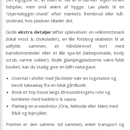
tidsplan, men små ankre af hygge. Lav plads til en
“stjernekigger-stund” efter mørkets frembrud eller bål-
snobrød, hvis pladsen tillader det.
Gode
ekstra detaljer
løfter oplevelsen: en velkomstsnack
(lokal most & chokolader), en lille fotobog-skabelon til at
udfylde sammen, et håndskrevet kort med
barndomsminder eller et lille spa-kit (læbepomade, body
scrub, varme sokker). Skulle glampingpladserne være fuldt
booket, kan du stadig give en bilfri naturgave:
Overnat i
shelter med faciliteter
nær en togstation og
bestil takeaway fra en lokal gårdbutik.
Book et
tiny house
langs Øresundstogets rute og
kombiner med badebro & sauna.
Planlæg en
ø-vandretur
(Orø, Nekselø eller Møn) med
B&B og lejecykler.
Pointen er den samme: tid sammen, enkel transport og