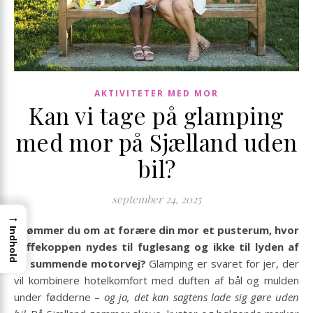
AKTIVITETER MED MOR
Kan vi tage på glamping
med mor på Sjælland uden
bil?
september 24, 2025
→
Drømmer du om at forære din mor et pusterum, hvor
Indhold
kaffekoppen nydes til fuglesang og ikke til lyden af
en summende motorvej?
Glamping er svaret for jer, der
vil kombinere hotelkomfort med duften af bål og mulden
under fødderne –
og ja, det kan sagtens lade sig gøre uden