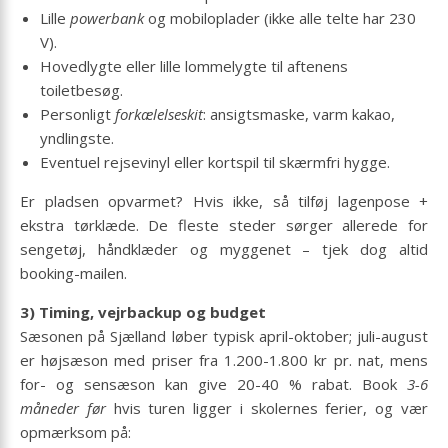
Lille
powerbank
og mobiloplader (ikke alle telte har 230
V).
Hovedlygte eller lille lommelygte til aftenens
toiletbesøg.
Personligt
forkælelseskit
: ansigtsmaske, varm kakao,
yndlingste.
Eventuel rejsevinyl eller kortspil til skærmfri hygge.
Er pladsen opvarmet? Hvis ikke, så tilføj lagenpose +
ekstra tørklæde. De fleste steder sørger allerede for
sengetøj, håndklæder og myggenet – tjek dog altid
booking-mailen.
3) Timing, vejrbackup og budget
Sæsonen på Sjælland løber typisk april-oktober; juli-august
er højsæson med priser fra 1.200-1.800 kr pr. nat, mens
for- og sensæson kan give 20-40 % rabat. Book
3-6
måneder før
hvis turen ligger i skolernes ferier, og vær
opmærksom på: