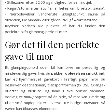
• Stillezoner efter 22:00 og mulighed for sen indtjek.
• Regn-/storm-alternativ (lån af fællesrum, brætspil, sauna).
• Næroplevelser: vandrerute, udsigtspunkt, sauna på
stranden, lille vinmark eller gårdbutik i gå-/cykelafstand.
Krydser pladsen alle punkter af, har du fundet den
perfekte bilfri glamping-perle til mor!
Gør det til den perfekte
gave til mor
Et glampingophold uden bil kan blive en personlig og
mindeværdig gave, hvis du
pakker oplevelsen smukt ind
.
Lav et hjemmelavet gavekort i kraftigt papir, hvor du
beskriver destinationen, transportformen (fx DSB Orange-
billetter og busrute) og hvad I skal opleve sammen.
Vedlæg et
mini-program
på én side, så mor kan glæde sig
til de små højdepunkter. Overvej tre budget-niveauer, så
gaven kan tilpasses økonomien: