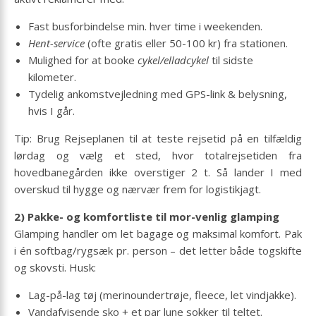
Fast busforbindelse min. hver time i weekenden.
Hent-service
(ofte gratis eller 50-100 kr) fra stationen.
Mulighed for at booke
cykel/elladcykel
til sidste
kilometer.
Tydelig ankomstvejledning med GPS-link & belysning,
hvis I går.
Tip: Brug Rejseplanen til at teste rejsetid på en tilfældig
lørdag og vælg et sted, hvor totalrejsetiden fra
hovedbanegården ikke overstiger 2 t. Så lander I med
overskud til hygge og nærvær frem for logistikjagt.
2) Pakke- og komfortliste til mor-venlig glamping
Glamping handler om let bagage og maksimal komfort. Pak
i én softbag/rygsæk pr. person – det letter både togskifte
og skovsti. Husk:
Lag-på-lag tøj (merinoundertrøje, fleece, let vindjakke).
Vandafvisende sko + et par lune sokker til teltet.