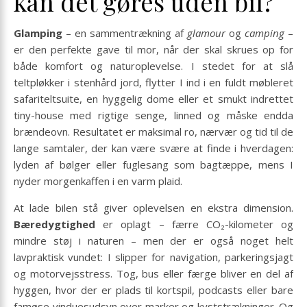
kan det gøres uden bil?
Glamping
– en sammentrækning af
glamour
og
camping
–
er den perfekte gave til mor, når der skal skrues op for
både komfort og naturoplevelse. I stedet for at slå
teltpløkker i stenhård jord, flytter I ind i en fuldt møbleret
safariteltsuite, en hyggelig dome eller et smukt indrettet
tiny-house med rigtige senge, linned og måske endda
brændeovn. Resultatet er maksimal ro, nærvær og tid til de
lange samtaler, der kan være svære at finde i hverdagen:
lyden af bølger eller fuglesang som bagtæppe, mens I
nyder morgenkaffen i en varm plaid.
At lade bilen stå giver oplevelsen en ekstra dimension.
Bæredygtighed
er oplagt – færre CO₂-kilometer og
mindre støj i naturen – men der er også noget helt
lavpraktisk vundet: I slipper for navigation, parkeringsjagt
og motorvejsstress. Tog, bus eller færge bliver en del af
hyggen, hvor der er plads til kortspil, podcasts eller bare
famøse vinduesudsyn over marker og kyststrækninger. Og