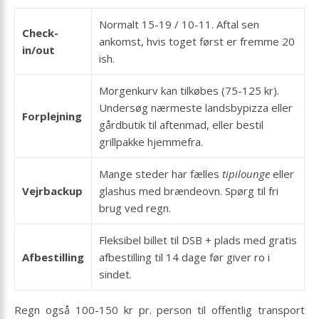
Normalt 15-19 / 10-11. Aftal sen
Check-
ankomst, hvis toget først er fremme 20
in/out
ish.
Morgenkurv kan tilkøbes (75-125 kr).
Undersøg nærmeste landsbypizza eller
Forplejning
gårdbutik til aftenmad, eller bestil
grillpakke hjemmefra.
Mange steder har fælles
tipilounge
eller
Vejrbackup
glashus med brændeovn. Spørg til fri
brug ved regn.
Fleksibel billet til DSB + plads med gratis
Afbestilling
afbestilling til 14 dage før giver ro i
sindet.
Regn også 100-150 kr pr. person til offentlig transport