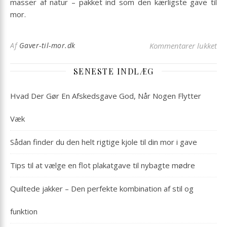
masser af natur – pakket ind som den kærligste gave til
mor.
til
Af
Gaver-til-mor.dk
Kommentarer lukket
SENESTE INDLÆG
Hvad Der Gør En Afskedsgave God, Når Nogen Flytter
Væk
Sådan finder du den helt rigtige kjole til din mor i gave
Tips til at vælge en flot plakatgave til nybagte mødre
Quiltede jakker – Den perfekte kombination af stil og
funktion