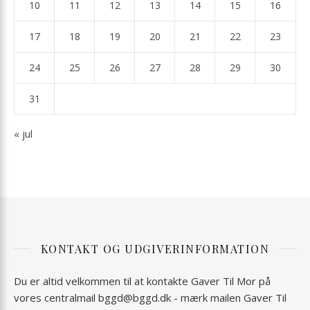
10
11
12
13
14
15
16
17
18
19
20
21
22
23
24
25
26
27
28
29
30
31
« jul
KONTAKT OG UDGIVERINFORMATION
Du er altid velkommen til at kontakte Gaver Til Mor på
vores centralmail
bggd@bggd.dk
- mærk mailen Gaver Til