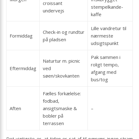
croissant
stempelkande-
undervejs
kaffe
Lille vandretur til
Check-in og rundtur
Formiddag
nærmeste
på pladsen
udsigtspunkt
Pak sammen i
Naturtur m. picnic
roligt tempo,
Eftermiddag
ved
afgang med
søen/skovkanten
bus/tog
Fælles forkælelse:
fodbad,
Aften
ansigtsmaske &
–
bobler på
terrassen
Det vigtigste er, at tiden er sat af til
nærvær
: ingen stram