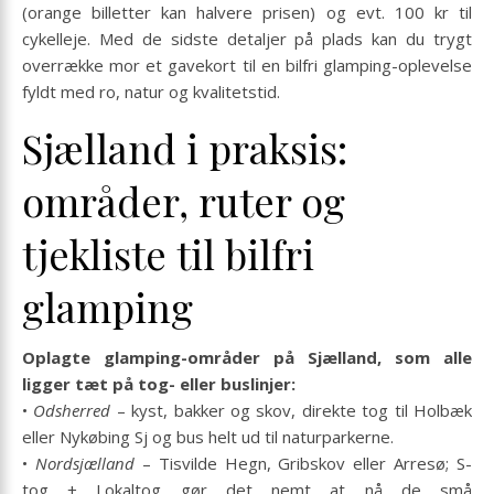
(orange billetter kan halvere prisen) og evt. 100 kr til
cykelleje. Med de sidste detaljer på plads kan du trygt
overrække mor et gavekort til en bilfri glamping-oplevelse
fyldt med ro, natur og kvalitetstid.
Sjælland i praksis:
områder, ruter og
tjekliste til bilfri
glamping
Oplagte glamping-områder på Sjælland, som alle
ligger tæt på tog- eller buslinjer:
•
Odsherred
– kyst, bakker og skov, direkte tog til Holbæk
eller Nykøbing Sj og bus helt ud til naturparkerne.
•
Nordsjælland
– Tisvilde Hegn, Gribskov eller Arresø; S-
tog + Lokaltog gør det nemt at nå de små