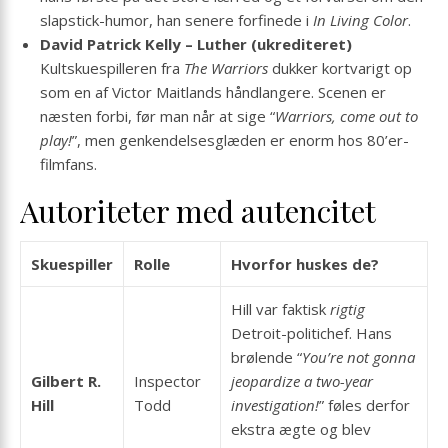
slapstick-humor, han senere forfinede i
In Living Color
.
David Patrick Kelly – Luther (ukrediteret)
Kultskuespilleren fra
The Warriors
dukker kortvarigt op
som en af Victor Maitlands håndlangere. Scenen er
næsten forbi, før man når at sige “
Warriors, come out to
play!
”, men genkendelsesglæden er enorm hos 80’er-
filmfans.
Autoriteter med autencitet
Skuespiller
Rolle
Hvorfor huskes de?
Hill var faktisk
rigtig
Detroit-politichef. Hans
brølende “
You’re not gonna
Gilbert R.
Inspector
jeopardize a two-year
Hill
Todd
investigation!
” føles derfor
ekstra ægte og blev