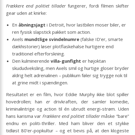
Frækkere end politiet tillader
fungerer, fordi filmen skifter
gear uden at knirke:
En
åbningsjagt
i Detroit, hvor lastbilen moser biler, er
ren fysisk slapstick pakket som action.
Axels
mundtlige svindelnumre
(falske ID’er, smarte
dækhistorier) løser plotflaskehalse hurtigere end
traditionel efterforskning.
Den kulminerende
villa-gunfight
er højoktan
skududveksling, men Axels smil og hurtige gloser bryder
aldrig helt adrenalinen – publikum føler sig trygge nok til
at grine midt i spændingen.
Resultatet er en film, hvor Eddie Murphy ikke blot spiller
hovedrollen; han
er
drivkraften, der samler komedie,
kriminalintrige og action til én ubrudt energi-strøm. Uden
hans karisma var
Frækkere end politiet tillader
måske “bare”
endnu en politi-thriller. Med ham bliver den et stykke
tidløst 80’er-popkultur – og et bevis på, at den klogeste