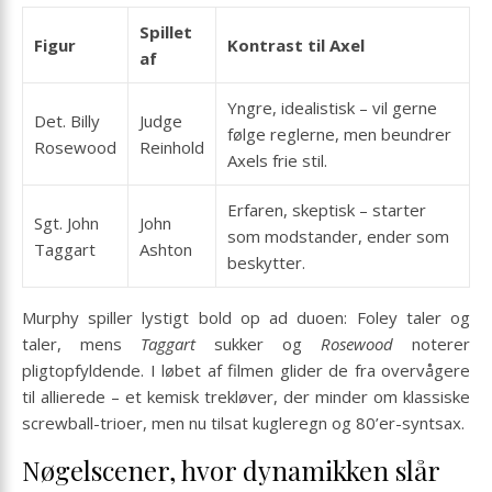
Spillet
Figur
Kontrast til Axel
af
Yngre, idealistisk – vil gerne
Det. Billy
Judge
følge reglerne, men beundrer
Rosewood
Reinhold
Axels frie stil.
Erfaren, skeptisk – starter
Sgt. John
John
som modstander, ender som
Taggart
Ashton
beskytter.
Murphy spiller lystigt bold op ad duoen: Foley taler og
taler, mens
Taggart
sukker og
Rosewood
noterer
pligtopfyldende. I løbet af filmen glider de fra overvågere
til allierede – et kemisk trekløver, der minder om klassiske
screwball-trioer, men nu tilsat kugleregn og 80’er-syntsax.
Nøgelscener, hvor dynamikken slår