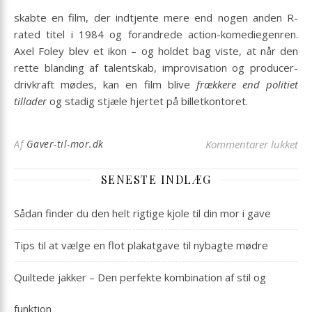
skabte en film, der indtjente mere end nogen anden R-
rated titel i 1984 og forandrede action-komediegenren.
Axel Foley blev et ikon – og holdet bag viste, at når den
rette blanding af talentskab, improvisation og producer-
drivkraft mødes, kan en film blive
frækkere end politiet
tillader
og stadig stjæle hjertet på billetkontoret.
til
Af
Gaver-til-mor.dk
Kommentarer lukket
SENESTE INDLÆG
Sådan finder du den helt rigtige kjole til din mor i gave
Tips til at vælge en flot plakatgave til nybagte mødre
Quiltede jakker – Den perfekte kombination af stil og
funktion