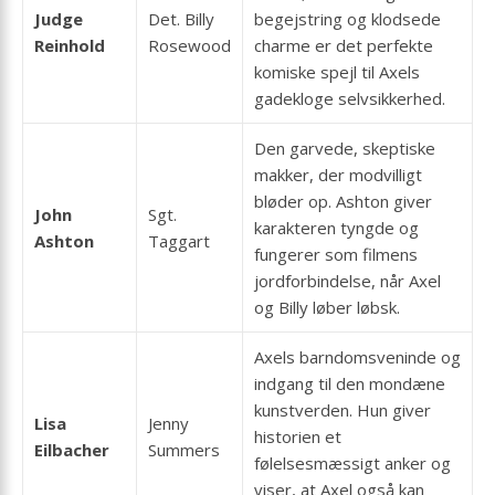
Judge
Det. Billy
begejstring og klodsede
Reinhold
Rosewood
charme er det perfekte
komiske spejl til Axels
gadekloge selvsikkerhed.
Den garvede, skeptiske
makker, der modvilligt
bløder op. Ashton giver
John
Sgt.
karakteren tyngde og
Ashton
Taggart
fungerer som filmens
jordforbindelse, når Axel
og Billy løber løbsk.
Axels barndomsveninde og
indgang til den mondæne
kunstverden. Hun giver
Lisa
Jenny
historien et
Eilbacher
Summers
følelsesmæssigt anker og
viser, at Axel også kan