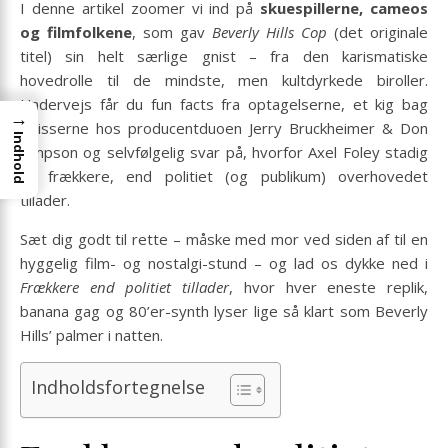
I denne artikel zoomer vi ind på
skuespillerne, cameos
og filmfolkene
, som gav
Beverly Hills Cop
(det originale
titel) sin helt særlige gnist – fra den karismatiske
hovedrolle til de mindste, men kultdyrkede biroller.
Undervejs får du fun facts fra optagelserne, et kig bag
→
kulisserne hos producentduoen Jerry Bruckheimer & Don
Indhold
Simpson og selvfølgelig svar på, hvorfor Axel Foley stadig
er frækkere, end politiet (og publikum) overhovedet
tillader.
Sæt dig godt til rette – måske med mor ved siden af til en
hyggelig film- og nostalgi-stund – og lad os dykke ned i
Frækkere end politiet tillader
, hvor hver eneste replik,
banana gag og 80’er-synth lyser lige så klart som Beverly
Hills’ palmer i natten.
Indholdsfortegnelse