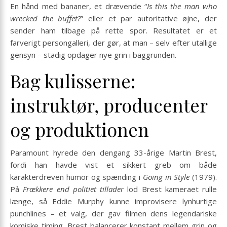
En hånd med bananer, et drævende “
Is this the man who
wrecked the buffet?
” eller et par autoritative øjne, der
sender ham tilbage på rette spor. Resultatet er et
farverigt persongalleri, der gør, at man – selv efter utallige
gensyn – stadig opdager nye grin i baggrunden.
Bag kulisserne:
instruktør, producenter
og produktionen
Paramount hyrede den dengang 33-årige Martin Brest,
fordi han havde vist et sikkert greb om både
karakterdreven humor og spænding i
Going in Style
(1979).
På
Frækkere end politiet tillader
lod Brest kameraet rulle
længe, så Eddie Murphy kunne improvisere lynhurtige
punchlines – et valg, der gav filmen dens legendariske
komiske timing. Brest balancerer konstant mellem grin og