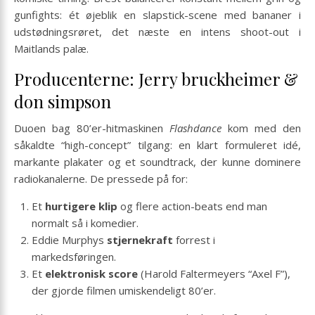
gunfights: ét øjeblik en slapstick-scene med bananer i
udstødningsrøret, det næste en intens shoot-out i
Maitlands palæ.
Producenterne: Jerry bruckheimer &
don simpson
Duoen bag 80’er-hitmaskinen
Flashdance
kom med den
såkaldte “high-concept” tilgang: en klart formuleret idé,
markante plakater og et soundtrack, der kunne dominere
radiokanalerne. De pressede på for:
Et
hurtigere klip
og flere action-beats end man
normalt så i komedier.
Eddie Murphys
stjernekraft
forrest i
markedsføringen.
Et
elektronisk score
(Harold Faltermeyers “Axel F”),
der gjorde filmen umiskendeligt 80’er.