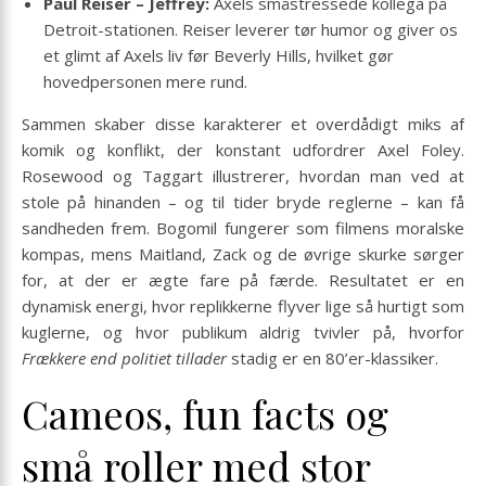
Paul Reiser – Jeffrey:
Axels småstressede kollega på
Detroit-stationen. Reiser leverer tør humor og giver os
et glimt af Axels liv før Beverly Hills, hvilket gør
hovedpersonen mere rund.
Sammen skaber disse karakterer et overdådigt miks af
komik og konflikt, der konstant udfordrer Axel Foley.
Rosewood og Taggart illustrerer, hvordan man ved at
stole på hinanden – og til tider bryde reglerne – kan få
sandheden frem. Bogomil fungerer som filmens moralske
kompas, mens Maitland, Zack og de øvrige skurke sørger
for, at der er ægte fare på færde. Resultatet er en
dynamisk energi, hvor replikkerne flyver lige så hurtigt som
kuglerne, og hvor publikum aldrig tvivler på, hvorfor
Frækkere end politiet tillader
stadig er en 80’er-klassiker.
Cameos, fun facts og
små roller med stor