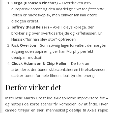
Serge (Bronson Pinchot)
– Overdreven øst-
europæisk accent og den udødelige “
Get the f*** out!
”.
Rollen er mikroskopisk, men enhver fan kan citere
dialogen ordret.
Jeffrey (Paul Reiser)
– Axel Foleys kollega, der
brokker sig over overtidsarbejde og kaffekassen. En
klassisk “før han blev stor”-optræden.
Rick Overton
– Som søvnig lagerforvalter, der nægter
adgang uden papirer, giver han Murphy perfekt
deadpan-modspil.
Chuck Adamson & Chip Heller
– De to kran-
arbejdere, der åbner skibscontaineren i titelsekvensen,
sætter tonen for hele filmens balstyriske energi.
Derfor virker det
Instruktør Martin Brest lod skuespillerne improvisere frit –
og netop i de korte scener får komedien lov at ånde. Hver
cameo tilføjer en sær, menneskelig detalje til Axels rejse: