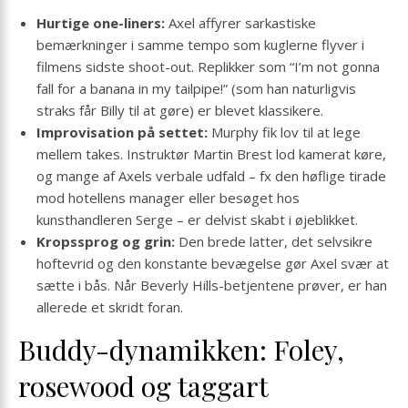
Hurtige one-liners:
Axel affyrer sarkastiske
bemærkninger i samme tempo som kuglerne flyver i
filmens sidste shoot-out. Replikker som “I’m not gonna
fall for a banana in my tailpipe!” (som han naturligvis
straks får Billy til at gøre) er blevet klassikere.
Improvisation på settet:
Murphy fik lov til at lege
mellem takes. Instruktør Martin Brest lod kamerat køre,
og mange af Axels verbale udfald – fx den høflige tirade
mod hotellens manager eller besøget hos
kunsthandleren Serge – er delvist skabt i øjeblikket.
Kropssprog og grin:
Den brede latter, det selvsikre
hoftevrid og den konstante bevægelse gør Axel svær at
sætte i bås. Når Beverly Hills-betjentene prøver, er han
allerede et skridt foran.
Buddy-dynamikken: Foley,
rosewood og taggart