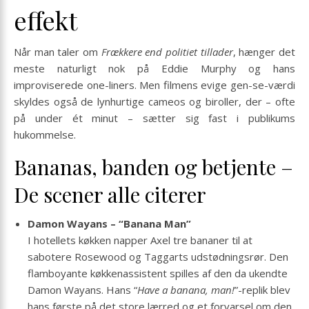
effekt
Når man taler om
Frækkere end politiet tillader
, hænger det
meste naturligt nok på Eddie Murphy og hans
improviserede one-liners. Men filmens evige gen-se-værdi
skyldes også de lynhurtige cameos og biroller, der – ofte
på under ét minut – sætter sig fast i publikums
hukommelse.
Bananas, banden og betjente –
De scener alle citerer
Damon Wayans – “Banana Man”
I hotellets køkken napper Axel tre bananer til at
sabotere Rosewood og Taggarts udstødningsrør. Den
flamboyante køkkenassistent spilles af den da ukendte
Damon Wayans. Hans “
Have a banana, man!
”-replik blev
hans første på det store lærred og et forvarsel om den