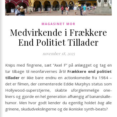
MAGASINET MOR
Medvirkende i Frækkere
End Politiet Tillader
november 18, 2025
Knips med fingrene, sæt “Axel F” på anlægget og tag en
tur tilbage til neonfarvernes årti!
Frækkere end politiet
tillader
er ikke bare endnu en actionkomedie fra 1984 –
det er filmen, der cementerede Eddie Murphys status som
Hollywood-superstjerne, skabte uforglemmelige one-
liners og gjorde en hel generation afhængig af bananskalle-
humor. Men hvor godt kender du egentlig holdet
bag
alle
grinene, skududvekslingerne og de ikoniske synth-beats?