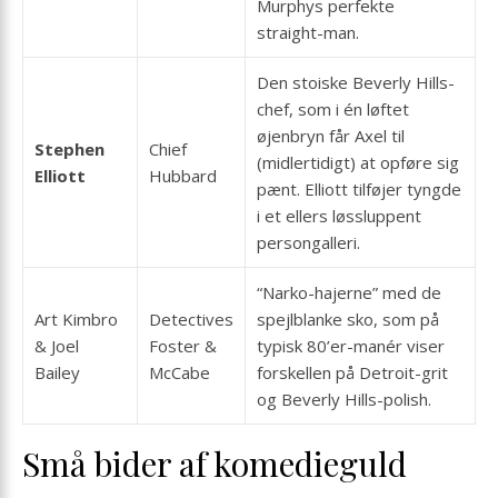
Murphys perfekte
straight-man.
Den stoiske Beverly Hills-
chef, som i én løftet
øjenbryn får Axel til
Stephen
Chief
(midlertidigt) at opføre sig
Elliott
Hubbard
pænt. Elliott tilføjer tyngde
i et ellers løssluppent
persongalleri.
“Narko-hajerne” med de
Art Kimbro
Detectives
spejlblanke sko, som på
& Joel
Foster &
typisk 80’er-manér viser
Bailey
McCabe
forskellen på Detroit-grit
og Beverly Hills-polish.
Små bider af komedieguld