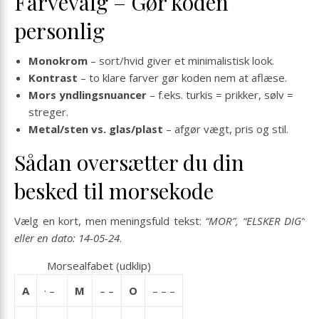
Farvevalg – Gør koden
personlig
Monokrom
– sort/hvid giver et minimalistisk look.
Kontrast
– to klare farver gør koden nem at aflæse.
Mors yndlingsnuancer
– f.eks. turkis = prikker, sølv =
streger.
Metal/sten vs. glas/plast
– afgør vægt, pris og stil.
Sådan oversætter du din
besked til morsekode
Vælg en kort, men meningsfuld tekst:
“MOR”, “ELSKER DIG”
eller en dato: 14-05-24
.
Morsealfabet (udklip)
A
· –
M
– –
O
– – –