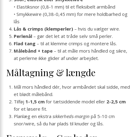
• Elastiksnor (0,8-1 mm) til et fleksibelt armbånd
• Smykkewire (0,38-0,45 mm) for mere holdbarhed og
lås
Lås & crimps (klemperler)
– hvis du vælger wire.
Perlenål
– gør det let at tråde selv små perler.
Flad tang
– til at klemme crimps og montere lås.
Målebånd + tape
– til at måle mors håndled og sikre,
at perlerne ikke glider af under arbejdet.
Måltagning & længde
Mål mors håndled dér, hvor armbåndet skal sidde, med
et blødt målebånd.
Tilføj
1-1,5 cm
for tætsiddende model eller
2-2,5 cm
for et løsere fit.
Planlæg en ekstra
sikkerheds-margin
på 5-10 cm
snor/wire, så du har plads til knuder og lås.