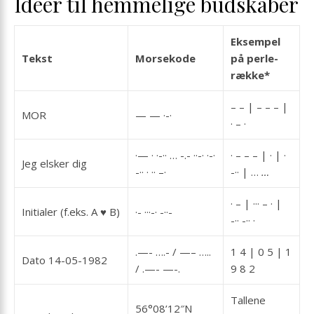
Idéer til hemmelige budskaber
Eksempel
Tekst
Morsekode
på perle­
række*
– – | – – – |
MOR
— — ·-·
· – ·
·— · ·-·· … -.- ··-· ·-·
· – – – | · | ·
Jeg elsker dig
-·· · ·· –·
-·· | …
…
· – | ··· – · |
Initialer (f.eks. A ♥ B)
·- ···-· -··-
-·· -·· ·
.—- ….- / —– …..
1 4 | 0 5 | 1
Dato 14-05-1982
/ .—- —-.
9 8 2
Tallene
56°08’12″N