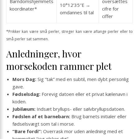
Barndomshjemmets
oversættes
10°12’35″E →
koordinater*
cifre for
omdannes til tal
ciffer
*Prikker kan være små perler, streger kan være aflange perler eller to
små perler sat sammen.
Anledninger, hvor
morsekoden rammer plet
Mors Dag:
Sig “tak” med en subtil, men dybt personlig
gave.
Fødselsdag:
Forevig datoen eller et privat kælenavn i
koden.
Jubilæum:
Indsæt bryllups- eller sølvbryllupsdatoen.
Fødslen af et barnebarn:
Brug barnets initialer eller
fødsels­vægt som tal i morse.
“Bare fordi”:
Overrask mor uden anledning med et
hemmeligt “jeg elsker dig”.