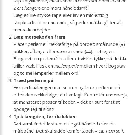
Klip smykkewire, elastiksnor eller vokset bomuldssnor
2 cm længere
end mors håndledsmål.
Læg et lille stykke tape eller lav en midlertidig
stopknude i den ene ende, så perlerne ikke glider af,
mens du arbejder.
Læg morsekoden frem
Placer perlerne i rækkefølge på bordet: små runde (●) =
prikker, aflange eller større runde (▬) = streger.
Brug evt. en perlemåtte eller et viskestykke, så de ikke
triller væk. Husk en
mellemperle
mellem hvert bogstav
og to mellemperler mellem ord.
Træd perlerne på
Før perlenålen gennem snoren og træk perlerne på
efter den rækkefølge, du har lagt. Kontrollér undervejs,
at mønsteret passer til koden – det er surt først at
opdage fejl til sidst!
Tjek længden, før du lukker
Sæt armbåndet løst om dit eget håndled eller et
målebånd. Det skal sidde komfortabelt – ca.
1 cm spil
.