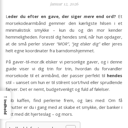
januar 12, 2026
Leder du efter en gave, der siger
mere
end ord?
Et
morsekodearmbånd gemmer den kærligste hilsen i et
minimalistisk smykke – kun du og din mor kender
hemmeligheden. Forestil dig hendes smil, når hun opdager,
at de små perler staver
“MOR”
,
“jeg elsker dig”
eller jeres
helt egne koordinater fra barndomshjemmet.
På
gaver-til-mor.dk
elsker vi personlige gaver, og i denne
guide viser vi dig trin for trin, hvordan du forvandler
morsekode til et armbånd, der passer perfekt til
hendes
stil – uanset om hun er til stilrent sort/hvid eller sprudlende
farver. Det er nemt, budgetvenligt og fuld af følelser.
→
Grib kaffen, find perlerne frem, og læs med: Om få
Indhold
minutter er du i gang med at skabe et smykke, der banker i
takt med dit hjerteslag – og mors.