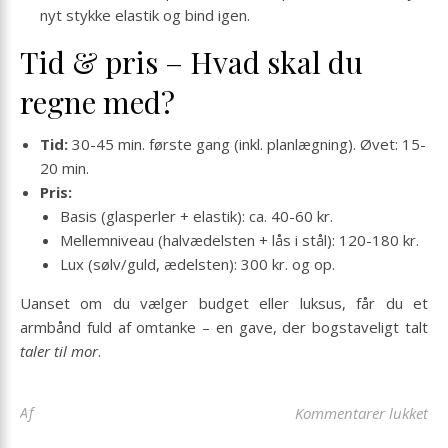
nyt stykke elastik og bind igen.
Tid & pris – Hvad skal du
regne med?
Tid:
30-45 min. første gang (inkl. planlægning). Øvet: 15-
20 min.
Pris:
Basis (glasperler + elastik): ca. 40-60 kr.
Mellemniveau (halvædelsten + lås i stål): 120-180 kr.
Lux (sølv/guld, ædelsten): 300 kr. og op.
Uanset om du vælger budget eller luksus, får du et
armbånd fuld af omtanke – en gave, der bogstaveligt talt
taler til mor
.
til
Af
Kommentarer lukket