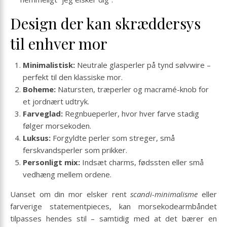
Design der kan skræddersys
til enhver mor
Minimalistisk:
Neutrale glasperler på tynd sølvwire –
perfekt til den klassiske mor.
Boheme:
Natursten, træperler og macramé-knob for
et jordnært udtryk.
Farveglad:
Regnbueperler, hvor hver farve stadig
følger morsekoden.
Luksus:
Forgyldte perler som streger, små
ferskvands­perler som prikker.
Personligt mix:
Indsæt charms, føds­sten eller små
vedhæng mellem ordene.
Uanset om din mor elsker rent
scandi-minimalisme
eller
farverige statement­pieces, kan morsekode­armbåndet
tilpasses hendes stil – samtidig med at det bærer en