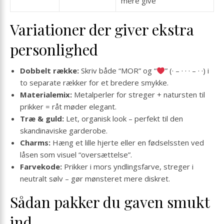
mere give
Variationer der giver ekstra
personlighed
Dobbelt række:
Skriv både “MOR” og “
” (· – · · · – · ·) i
to separate rækker for et bredere smykke.
Materialemix:
Metalperler for streger + natursten til
prikker = råt møder elegant.
Træ & guld:
Let, organisk look – perfekt til den
skandinaviske garderobe.
Charms:
Hæng et lille hjerte eller en fødselssten ved
låsen som visuel “oversættelse”.
Farvekode:
Prikker i mors yndlingsfarve, streger i
neutralt sølv – gør mønsteret mere diskret.
Sådan pakker du gaven smukt
ind