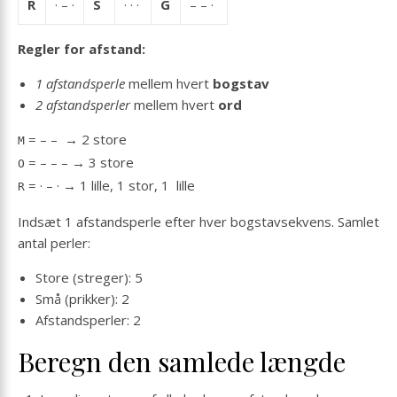
R
· – ·
S
· · ·
G
– – ·
Regler for afstand:
1 afstandsperle
mellem hvert
bogstav
2 afstandsperler
mellem hvert
ord
= – – → 2 store
M
= – – – → 3 store
O
= · – · → 1 lille, 1 stor, 1 lille
R
Indsæt 1 afstandsperle efter hver bogstavsekvens. Samlet
antal perler:
Store (streger): 5
Små (prikker): 2
Afstandsperler: 2
Beregn den samlede længde