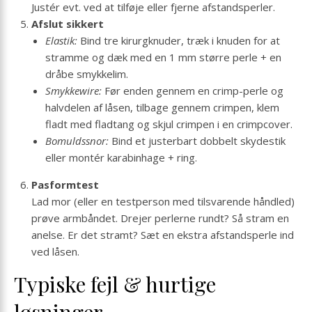
Justér evt. ved at tilføje eller fjerne afstandsperler.
Afslut sikkert
Elastik:
Bind tre kirurgknuder, træk i knuden for at
stramme og dæk med en 1 mm større perle + en
dråbe smykkelim.
Smykkewire:
Før enden gennem en crimp-perle og
halvdelen af låsen, tilbage gennem crimpen, klem
fladt med fladtang og skjul crimpen i en crimpcover.
Bomuldssnor:
Bind et justerbart dobbelt skydestik
eller montér karabinhage + ring.
Pasformtest
Lad mor (eller en testperson med tilsvarende håndled)
prøve armbåndet. Drejer perlerne rundt? Så stram en
anelse. Er det stramt? Sæt en ekstra afstandsperle ind
ved låsen.
Typiske fejl & hurtige