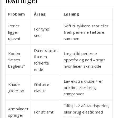
løsninger
Problem
Årsag
Løsning
Perler
Skift til tykkere snor eller
For tynd
ligger
træk perlerne tættere
snor
ujævnt
sammen
Du er startet
Koden
Læg altid perlerne
fra den
“læses
oppefra og ned – start
forkerte
baglæns”
hvor låsen skal sidde
ende
Lav ekstra knude + en
Knude
Glattere
prik lim, eller brug
glider op
elastik
crimpcover
Tilføj 1-2 afstandsperler,
Armbåndet
For stramt
eller brug elastik med
springer