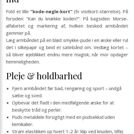
Fold et lille
“kode-nøgle-kort”
(fx visitkort-størrelse). På
forsiden: “Kan du knække koden?”. På bagsiden: Morse-
alfabetet og markering af, hvilken besked armbåndet
gemmer på.
Læg armbåndet på en blød smykke-pude i en æske eller rul
det i silkepapir og bind et satinbånd om. Vedlæg kortet –
så bliver øjeblikket endnu mere magisk, når mor opdager
hemmeligheden.
Pleje & holdbarhed
Fjern armbåndet før bad, rengøring og sport – undgå
sæbe og sved.
Opbevar det fladt i den medfølgende æske for at
beskytte tråd og perler.
Puds metaldele forsigtigt med en pudseklud uden
kemikalier.
Stram elastikken op hvert 1-2 år: klip ved knuden, tilføj