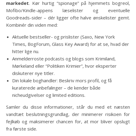
markedet
. Kør hurtig “spionage” på hjemmets bogreol,
Mofibo/Kindle-appens læselister og eventuelle
Goodreads-sider – dér ligger ofte halve ønskelister gemt.
Kombinér din viden med:
Aktuelle bestseller- og prislister (Saxo, New York
Times, BogForum, Glass Key Award) for at se, hvad der
hitter lige nu.
Anmelderroste podcasts og blogs som Krimiland,
Mørkeland eller “Politiken Krimier”, hvor eksperter
diskuterer nye titler.
Din lokale boghandler: Beskriv mors profil, og få
kuraterede anbefalinger – de kender både
nicheudgivelser og limited editions.
Samler du disse informationer, står du med et næsten
vandtæt beslutningsgrundlag, der minimerer risikoen for
fejlkøb og maksimerer chancen for, at mor bliver opslugt
fra første side.