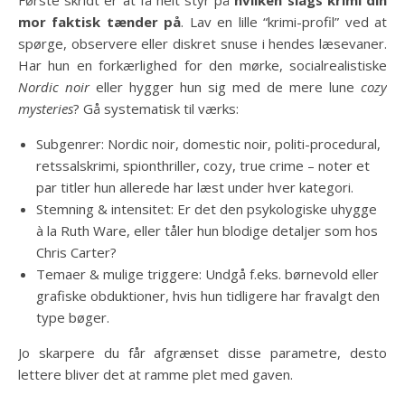
mor faktisk tænder på
. Lav en lille “krimi-profil” ved at
spørge, observere eller diskret snuse i hendes læsevaner.
Har hun en forkærlighed for den mørke, socialrealistiske
Nordic noir
eller hygger hun sig med de mere lune
cozy
mysteries
? Gå systematisk til værks:
Subgenrer: Nordic noir, domestic noir, politi-procedural,
retssalskrimi, spionthriller, cozy, true crime – noter et
par titler hun allerede har læst under hver kategori.
Stemning & intensitet: Er det den psykologiske uhygge
à la Ruth Ware, eller tåler hun blodige detaljer som hos
Chris Carter?
Temaer & mulige triggere: Undgå f.eks. børnevold eller
grafiske obduktioner, hvis hun tidligere har fravalgt den
type bøger.
Jo skarpere du får afgrænset disse parametre, desto
lettere bliver det at ramme plet med gaven.