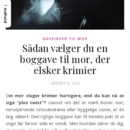
→
Indhold
GAVEIDEER TIL MOR
Sådan vælger du en
boggave til mor, der
elsker krimier
oktober 6, 2025
Din mor sluger krimier hurtigere, end du kan nå at
sige “plot twist”?
Uanset om det er mørk
Nordic noir
,
nervepirrende retssalsdrama eller hyggelige
cozies
, er én
ting sikkert: Den rigtige boggave kan få hendes puls til at
stige før første side er vendt. Men hvordan sikrer du dig,