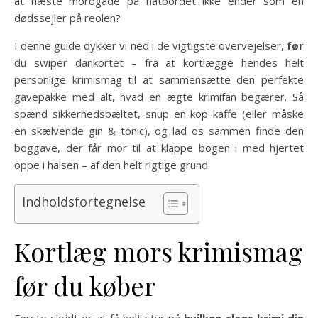
at næste mordgåde på natbordet ikke ender som en
dødssejler på reolen?
I denne guide dykker vi ned i de vigtigste overvejelser,
før
du swip­er dankortet – fra at kortlægge hendes helt
personlige krimismag til at sammensætte den perfekte
gavepakke med alt, hvad en ægte krimifan begærer. Så
spænd sikkerhedsbæltet, snup en kop kaffe (eller måske
en skælvende gin & tonic), og lad os sammen finde den
boggave, der får mor til at klappe bogen i med hjertet
oppe i halsen – af den helt rigtige grund.
Indholdsfortegnelse
Kortlæg mors krimismag
før du køber
Første skridt er at få helt styr på
hvilken slags krimi din