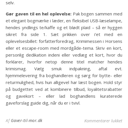
selv.
Gør gaven til en hel oplevelse:
Pak bogen sammen med
et elegant bogmærke i læder, en fleksibel USB-læselampe,
hendes yndlings te/kaffe og et blødt plaid – så er hyggen
sikret fra side 1. Sæt prikken over i’et med en
oplevelsesbillet: forfatterforedrag, Krimimessen i Horsens
eller et escape-room med mordgåde-tema. Skriv en kort,
personlig dedikation indeni eller vedlæg et kort, hvor du
forklarer, hvorfor netop denne titel matcher hendes
krimismag. Vælg smuk indpakning, aftal evt.
hjemmelevering fra boghandleren og sørg for bytte- eller
returmulighed, hvis hun alligevel har læst bogen. Hold styr
på budgettet ved at kombinere tilbud, loyalitetsrabatter
og gavekort – eller lad boghandlens kuraterede
gaveforslag guide dig, når du er i tvivl.
til
Af
Gaver-til-mor.dk
Kommentarer lukket