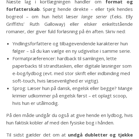
Næste lag i kortlægningen handler om
format og
forfatterskab
. Spørg hende direkte – eller tjek hendes
bogreol – om hun helst læser
lange serier
(f.eks. Elly
Griffiths’ Ruth Galloway) eller elsker enkeltstående
romaner, der giver fuld forløsning på én aften. Skriv ned:
Yndlingsforfattere og tilbagevendende karakterer hun
følger – så du kan vælge en ny udgivelse i samme serie.
Formatpræferencer: hardback til samlingen, lette
paperbacks til strandtasken, eller digitale løsninger som
e-bog/lydbog (evt. med stor skrift eller indbinding med
soft-touch, hvis læsevenlighed er vigtig).
Sprog: Læser hun på dansk, engelsk eller begge? Mange
krimier udkommer på engelsk først – et oplagt scoop,
hvis hun er utålmodig.
På den måde undgår du også at give hende en lydbog, hvis
hun faktisk kobler af med den fysiske bog i hånden.
Til sidst gælder det om at
undgå dubletter og tjekke