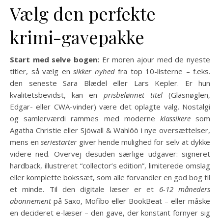
Vælg den perfekte
krimi-gavepakke
Start med selve bogen:
Er moren ajour med de nyeste
titler, så vælg en
sikker nyhed
fra top 10-listerne – f.eks.
den seneste Sara Blædel eller Lars Kepler. Er hun
kvalitetsbevidst, kan en
prisbelønnet titel
(Glasnøglen,
Edgar- eller CWA-vinder) være det oplagte valg. Nostalgi
og samlerværdi rammes med moderne
klassikere
som
Agatha Christie eller Sjöwall & Wahlöö i nye oversættelser,
mens en
seriestarter
giver hende mulighed for selv at dykke
videre ned. Overvej desuden særlige udgaver: signeret
hardback, illustreret “collector’s edition”, limiterede omslag
eller komplette bokssæt, som alle forvandler en god bog til
et minde. Til den digitale læser er et
6-12 måneders
abonnement
på Saxo, Mofibo eller BookBeat – eller måske
en decideret e-læser – den gave, der konstant fornyer sig