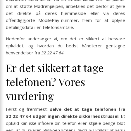
om at støtte Mødrehjælpen, anbefales det derfor at gøre
det direkte på deres hjemmeside eller via deres
offentliggjorte MobilePay-nummer, frem for at oplyse
betalingsdata i en telefonsamtale.
Nedenfor undersøger vi, om det er sikkert at besvare
opkaldet, og hvordan du bedst håndterer gentagne
henvendelser fra
32 22 47 64
.
Er det sikkert at tage
telefonen? Vores
vurdering
Først og fremmest:
selve det at tage telefonen fra
32 22 47 64 udgør ingen direkte sikkerhedstrussel
. Et
opkald kan ikke inficere din telefon eller stjæle penge blot
ved, at du svarer. Risikoen ligger i,
hvad du vælger at dele i