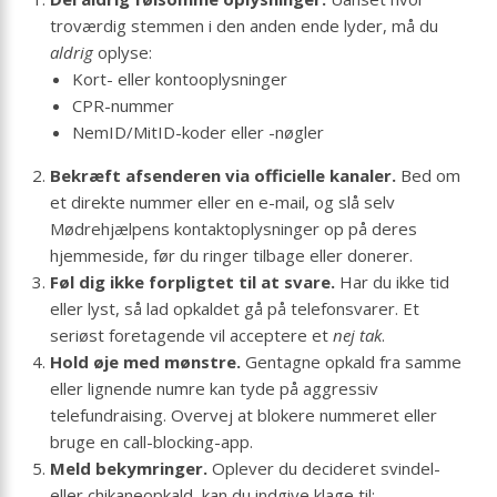
troværdig stemmen i den anden ende lyder, må du
aldrig
oplyse:
Kort- eller kontooplysninger
CPR-nummer
NemID/MitID-koder eller -nøgler
Bekræft afsenderen via officielle kanaler.
Bed om
et direkte nummer eller en e-mail, og slå selv
Mødrehjælpens kontaktoplysninger op på deres
hjemmeside, før du ringer tilbage eller donerer.
Føl dig ikke forpligtet til at svare.
Har du ikke tid
eller lyst, så lad opkaldet gå på telefonsvarer. Et
seriøst foretagende vil acceptere et
nej tak
.
Hold øje med mønstre.
Gentagne opkald fra samme
eller lignende numre kan tyde på aggressiv
telefundraising. Overvej at blokere nummeret eller
bruge en call-blocking-app.
Meld bekymringer.
Oplever du decideret svindel-
eller chikaneopkald, kan du indgive klage til: