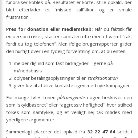
fundraiser kobles på. Resultatet er korte, stille opkald, der
blot efterlader et “missed call”-ikon og en smule
frustration.
Pres for donation eller medlemskab:
Når du faktisk får
en person i røret, starter samtalen ofte med et varmt “tak,
fordi du tog telefonen”. Men ifølge brugerrapporter glider
den hurtigt over i en tydelig forventning om, at du enten:
melder dig ind som fast bidragyder – gerne på
månedsbasis
oplyser betalingsoplysninger til en
straksdonation
giver lov til at blive kontaktet igen med nye kampagner
For mange føles tonen
påtrængende
; nogen beskriver den
som “skyldbaseret” eller “aggressiv høflighed”, hvor stilhed
tolkes som samtykke, og et venligt nej tak mødes med
yderligere argumenter.
Sammenlagt placerer det opkald fra
32 22 47 64
solidt i