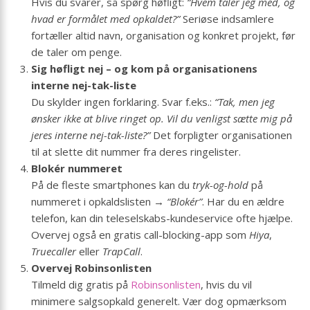
Hvis du svarer, så spørg høfligt:
“Hvem taler jeg med, og
hvad er formålet med opkaldet?”
Seriøse indsamlere
fortæller altid navn, organisation og konkret projekt, før
de taler om penge.
Sig høfligt nej – og kom på organisationens
interne nej-tak-liste
Du skylder ingen forklaring. Svar f.eks.:
“Tak, men jeg
ønsker ikke at blive ringet op. Vil du venligst sætte mig på
jeres interne nej-tak-liste?”
Det forpligter organisationen
til at slette dit nummer fra deres ringelister.
Blokér nummeret
På de fleste smartphones kan du
tryk-og-hold
på
nummeret i opkaldslisten →
“Blokér”
. Har du en ældre
telefon, kan din teleselskabs-kundeservice ofte hjælpe.
Overvej også en gratis call-blocking-app som
Hiya
,
Truecaller
eller
TrapCall
.
Overvej Robinsonlisten
Tilmeld dig gratis på
Robinsonlisten
, hvis du vil
minimere salgsopkald generelt. Vær dog opmærksom