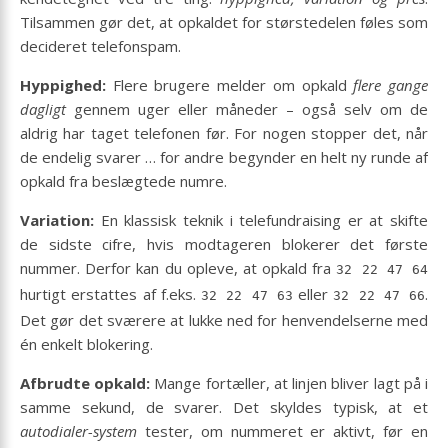
Tilsammen gør det, at opkaldet for størstedelen føles som
decideret telefonspam.
Hyppighed:
Flere brugere melder om opkald
flere gange
dagligt
gennem uger eller måneder – også selv om de
aldrig har taget telefonen før. For nogen stopper det, når
de endelig svarer … for andre begynder en helt ny runde af
opkald fra beslægtede numre.
Variation:
En klassisk teknik i telefundraising er at skifte
de sidste cifre, hvis modtageren blokerer det første
nummer. Derfor kan du opleve, at opkald fra
32 22 47 64
hurtigt erstattes af f.eks.
eller
.
32 22 47 63
32 22 47 66
Det gør det sværere at lukke ned for henvendelserne med
én enkelt blokering.
Afbrudte opkald:
Mange fortæller, at linjen bliver lagt på i
samme sekund, de svarer. Det skyldes typisk, at et
autodialer-system
tester, om nummeret er aktivt, før en