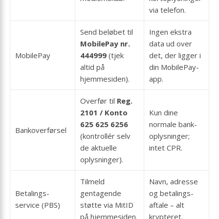
via telefon.
Send beløbet til
Ingen ekstra
MobilePay nr.
data ud over
MobilePay
444999
(tjek
det, der ligger i
altid på
din MobilePay-
hjemmesiden).
app.
Overfør til
Reg.
2101 / Konto
Kun dine
625 625 6256
normale bank­
Bank­overførsel
(kontrollér selv
oplysninger;
de aktuelle
intet CPR.
oplysninger).
Tilmeld
Navn, adresse
Betalings­
gentagende
og betalings­
service (PBS)
støtte via MitID
aftale – alt
på hjemmesiden.
krypteret.