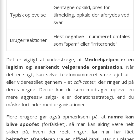
Gentagne opkald, pres for
Typisk oplevelse
tilmelding, opkald der afbrydes ved
svar
Flest negative – nummeret omtales
Brugerreaktioner
som “spam” eller “irriterende”
Det er vigtigt at understrege, at
Mødrehjælpen er en
legitim og anerkendt velgørende organisation
. Når
det er sagt, kan selve telefonnummeret være ejet af –
eller viderestillet gennem – et
call-center
, der ringer ud på
deres vegne. Derfor kan du som modtager opleve en
mere aggressiv salgs- eller donationsstrategi, end du
måske forbinder med organisationen.
Flere brugere gør også opmærksom på, at
numre kan
blive spoofet
(forfalsket), så man kan aldrig være helt
sikker på, hvem der reelt ringer, før man har fået
bekræftet afsenderen via en officiel kanal. Har du planer