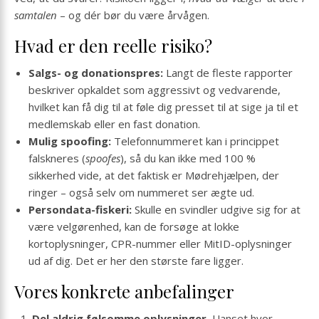
samtalen
– og dér bør du være årvågen.
Hvad er den reelle risiko?
Salgs- og donationspres:
Langt de fleste rapporter
beskriver opkaldet som aggressivt og vedvarende,
hvilket kan få dig til at føle dig presset til at sige ja til et
medlemskab eller en fast donation.
Mulig spoofing:
Telefonnummeret kan i princippet
falskneres (
spoofes
), så du kan ikke med 100 %
sikkerhed vide, at det faktisk er Mødrehjælpen, der
ringer – også selv om nummeret ser ægte ud.
Persondata-fiskeri:
Skulle en svindler udgive sig for at
være velgørenhed, kan de forsøge at lokke
kortoplysninger, CPR-nummer eller MitID-oplysninger
ud af dig. Det er her den største fare ligger.
Vores konkrete anbefalinger
Del aldrig følsomme oplysninger.
Uanset hvor