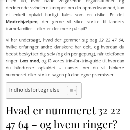
I en tid, hvor både velgørende organisationer og
deciderede svindlere kæmper om din opmærksomhed, kan
et enkelt opkald hurtigt føles som en risiko. Er det
Mødrehjælpen
, der gerne vil sikre støtte til landets
børnefamilier – eller er der mere på spil?
Vi har undersøgt, hvad der gemmer sig bag
32 22 47 64
,
hvilke erfaringer andre danskere har delt, og hvordan du
bedst beskytter dig selv (og din pengepung), når telefonen
ringer.
Læs med
, og få vores trin-for-trin-guide til, hvordan
du håndterer opkaldet – uanset om du vil blokere
nummeret eller støtte sagen på dine egne præmisser.
Indholdsfortegnelse
Hvad er nummeret 32 22
47 64 – og hvem ringer?