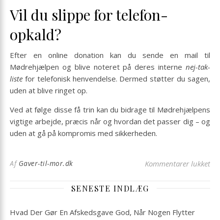
Vil du slippe for telefon­
opkald?
Efter en online donation kan du sende en mail til
Mødrehjælpen og blive noteret på deres interne
nej-tak-
liste
for telefonisk henvendelse. Dermed støtter du sagen,
uden at blive ringet op.
Ved at følge disse få trin kan du bidrage til Mødrehjælpens
vigtige arbejde, præcis når og hvordan det passer dig – og
uden at gå på kompromis med sikkerheden.
til
Af
Gaver-til-mor.dk
Kommentarer lukket
SENESTE INDLÆG
Hvad Der Gør En Afskedsgave God, Når Nogen Flytter