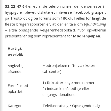
32 22 47 64
er et af de telefonnumre, der de seneste år
hyppigt er blevet diskuteret i diverse Facebook-grupper,
på Trustpilot og på forums som 180.dk. Fælles for langt de
fleste brugerrapporter er, at der er tale om
tefundraising
– altså opsøgende velgørenhedsopkald, hvor opkalderen
præsenterer sig som repræsentant for
Mødrehjælpen
.
Hurtigt
overblik
Angivelig
Mødrehjælpen (ofte via eksternt
afsender
call-center)
1) Rekruttere nye medlemmer
Formål med
2) Indsamle månedlige eller
opkaldet
engangs-donationer
Kategori
Telefundraising / Opsøgende salg