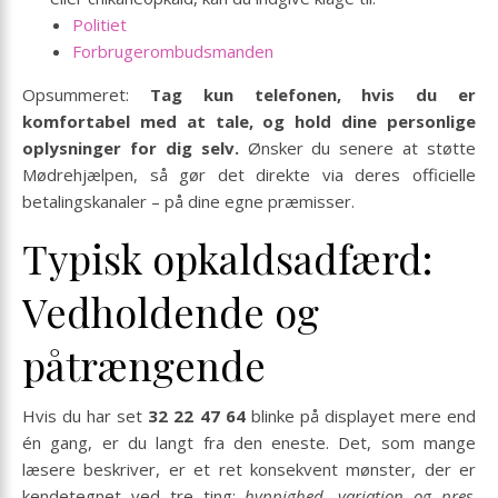
Politiet
Forbrugerombudsmanden
Opsummeret:
Tag kun telefonen, hvis du er
komfortabel med at tale, og hold dine personlige
oplysninger for dig selv.
Ønsker du senere at støtte
Mødrehjælpen, så gør det direkte via deres officielle
betalingskanaler – på dine egne præmisser.
Typisk opkaldsadfærd:
Vedholdende og
påtrængende
Hvis du har set
32 22 47 64
blinke på displayet mere end
én gang, er du langt fra den eneste. Det, som mange
læsere beskriver, er et ret konsekvent mønster, der er
kendetegnet ved tre ting:
hyppighed, variation og pres
.