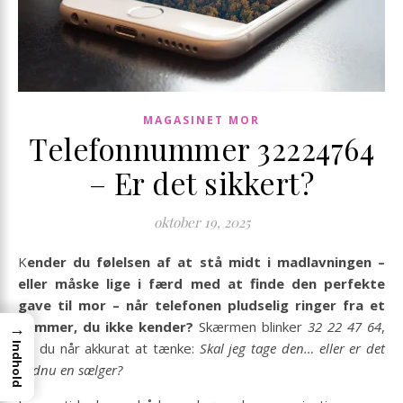
MAGASINET MOR
Telefonnummer 32224764
– Er det sikkert?
oktober 19, 2025
Kender du følelsen af at stå midt i madlavningen –
eller måske lige i færd med at finde den perfekte
gave til mor – når telefonen pludselig ringer fra et
→
nummer, du ikke kender?
Skærmen blinker
32 22 47 64
,
og du når akkurat at tænke:
Skal jeg tage den… eller er det
Indhold
endnu en sælger?