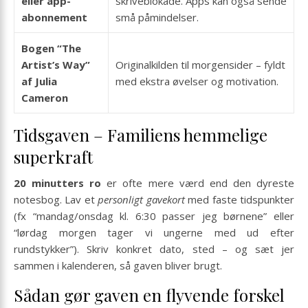
eller app-
skriveblokade. Apps kan også sende
abonnement
små påmindelser.
Bogen “The
Artist’s Way”
Originalkilden til morgensider – fyldt
af Julia
med ekstra øvelser og motivation.
Cameron
Tidsgaven – Familiens hemmelige
superkraft
20 minutters ro
er ofte mere værd end den dyreste
notesbog. Lav et
personligt gavekort
med faste tidspunkter
(fx “mandag/onsdag kl. 6:30 passer jeg børnene” eller
“lørdag morgen tager vi ungerne med ud efter
rundstykker”). Skriv konkret dato, sted – og sæt jer
sammen i kalenderen, så gaven bliver brugt.
Sådan gør gaven en flyvende forskel