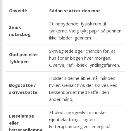
Gaveidé
Sådan støtter den mor
Et indbydende, fysisk rum til
Smuk
tankerne. Vælg tykt papir så pennen
notesbog
ikke “bløder igennem”.
Skriveglæde øger chancen for, at
God pen eller
hun åbner bogen hver morgen.
fyldepen
Overvej refill-blæk i yndlingsfarven.
Holder siderne åbne, når hånden
Bogstøtte /
hviler. Genialt hvis der skrives ved
skrivestøtte
køkkenbordet med kaffe i den
anden hånd.
Et blødt morgenlys mindsker
Læselampe
øjenbelastning – og en
eller
lysterapilampe giver energi på
lysterapilampe