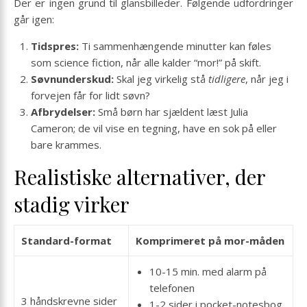
Der er ingen grund til glansbilleder. Følgende udfordringer
går igen:
Tidspres:
Ti sammenhængende minutter kan føles
som science fiction, når alle kalder “mor!” på skift.
Søvnunderskud:
Skal jeg virkelig stå
tidligere
, når jeg i
forvejen får for lidt søvn?
Afbrydelser:
Små børn har sjældent læst Julia
Cameron; de vil vise en tegning, have en sok på eller
bare krammes.
Realistiske alternativer, der
stadig virker
Standard-format
Komprimeret på mor-måden
10-15 min. med alarm på
telefonen
3 håndskrevne sider
1-2 sider i pocket-notesbog