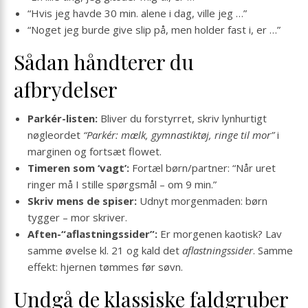
“Hvis jeg havde 30 min. alene i dag, ville jeg …”
“Noget jeg burde give slip på, men holder fast i, er …”
Sådan håndterer du
afbrydelser
Parkér-listen:
Bliver du forstyrret, skriv lynhurtigt
nøgleordet
“Parkér: mælk, gymnastiktøj, ringe til mor”
i
marginen og fortsæt flowet.
Timeren som ‘vagt’:
Fortæl børn/partner: “Når uret
ringer må I stille spørgsmål – om 9 min.”
Skriv mens de spiser:
Udnyt morgenmaden: børn
tygger – mor skriver.
Aften-“aflastningssider”:
Er morgenen kaotisk? Lav
samme øvelse kl. 21 og kald det
aflastningssider
. Samme
effekt: hjernen tømmes før søvn.
Undgå de klassiske faldgruber