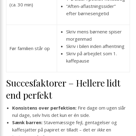
(ca. 30 min)
“Aften-aflastningssider”
efter børne­sengetid
Skriv mens børnene spiser
morgenmad
Skriv i bilen inden afhent­ning
Før familien står op
Skriv på arbejdet som 1.
kaffepause
Succesfaktorer – Hellere lidt
end perfekt
Konsistens over perfektion:
Fire dage om ugen slår
nul dage, selv hvis det kun er én side.
Sænk barren:
Stavemæssige fejl, gentagelser og
kaffesjatter på papiret er tilladt – det er
ikke
en