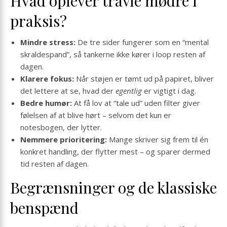
Hvad oplever travle mødre i
praksis?
Mindre stress:
De tre sider fungerer som en “mental
skraldespand”, så tankerne ikke kører i loop resten af
dagen.
Klarere fokus:
Når støjen er tømt ud på papiret, bliver
det lettere at se, hvad der
egentlig
er vigtigt i dag.
Bedre humør:
At få lov at “tale ud” uden filter giver
følelsen af at blive hørt – selvom det kun er
notesbogen, der lytter.
Nem­mere prioritering:
Mange skriver sig frem til én
konkret handling, der flytter mest – og sparer dermed
tid resten af dagen.
Begrænsninger og de klassiske
benspænd