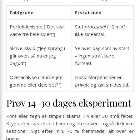
Faldgrube
Erstat med
Perfektionisme (“Det skal
Sæt
procesmål
(10 min.)
være tre hele sider!”)
ikke sideantal.
Skrive-skyld (“Jeg sprang i
Se hver dag som ny start
går over, så nu er jeg
– ingen straf, bare
bagud”)
fortsæt.
Overanalyse (“Burde jeg
Husk: Morgensider er
gemme eller dele det?”)
private
og kan smides ud.
Prøv 14-30 dages eksperiment
Print eller tegn et simpelt skema: 14 eller 30 små felter.
Kryds eller farv et felt hver dag du skriver – også de korte
sessioner. Sigt efter min. 70 % fremmøde; alt over er
bonus.