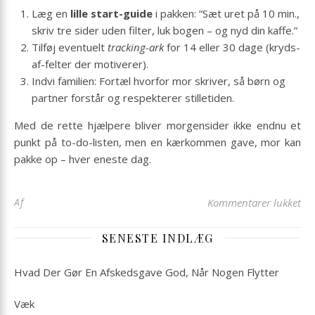
Læg en
lille start-guide
i pakken: “Sæt uret på 10 min.,
skriv tre sider uden filter, luk bogen – og nyd din kaffe.”
Tilføj eventuelt
tracking-ark
for 14 eller 30 dage (kryds-
af-felter der motiverer).
Indvi familien: Fortæl hvorfor mor skriver, så børn og
partner forstår og respekterer stilletiden.
Med de rette hjælpere bliver morgensider ikke endnu et
punkt på to-do-listen, men en kærkommen gave, mor kan
pakke op – hver eneste dag.
til
Af
Kommentarer lukket
SENESTE INDLÆG
Hvad Der Gør En Afskedsgave God, Når Nogen Flytter
Væk