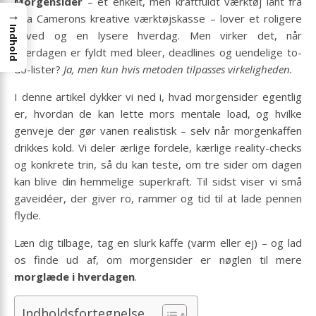
Morgensider
– et enkelt, men kraftfuldt værktøj lånt fra
→
Julia Camerons kreative værktøjskasse – lover et roligere
Indhold
hoved og en lysere hverdag. Men virker det, når
hverdagen er fyldt med bleer, deadlines og uendelige to-
do-lister?
Ja, men kun hvis metoden tilpasses virkeligheden.
I denne artikel dykker vi ned i, hvad morgensider egentlig
er, hvordan de kan lette mors mentale load, og hvilke
genveje der gør vanen realistisk – selv når morgenkaffen
drikkes kold. Vi deler ærlige fordele, kærlige reality-checks
og konkrete trin, så du kan teste, om tre sider om dagen
kan blive din hemmelige superkraft. Til sidst viser vi små
gaveidéer, der giver ro, rammer og tid til at lade pennen
flyde.
Læn dig tilbage, tag en slurk kaffe (varm eller ej) – og lad
os finde ud af, om morgensider er nøglen til mere
morglæde i hverdagen
.
Indholdsfortegnelse