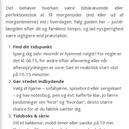
Det behøver hverken være tidskrævende eller
perfektionistisk at få morgensider (ind eller ud af
morgentimerne) ind i hverdagen. Følg guiden her – justér
længden efter dit og familiens tempo, og lad nysgerrighed
være vigtigere end præstation.
Find dit tidspunkt
Spørg dig selv:
Hvornår er hjemmet roligst?
For nogle er
det kl. 06.15, for andre efter aflevering eller når
aftenoprydningen er ovre. Sæt et realistisk start-slot
på 10-15 minutter.
Gør stedet indbydende
Vælg
ét
hjørne – sofahjørne, spisebord eller sengekant
– og hav notesbog, pen og evt. kaffe/te klar. Jo færre
beslutninger om “hvor” og “hvordan”, desto større
chance for at du faktisk sætter dig.
Tidsboks & skriv
Stil et køkkenur, mobil-timer eller sandur på 10 min.