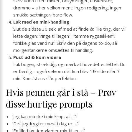
Skriv uden filter: tanker, bekymringer, huskelister,
drømme – alt er velkomment. Ingen redigering, ingen
smukke sætninger, bare flow.
Luk med en mini-handling
Slut de sidste 30 sek. af med at finde
én
lille ting, der vil
lette dagen: “ringe til lægen”, “tømme rygsækken”,
“drikke glas vand nu”. Skriv den på dagens to-do, så
morgentankerne omsættes til handling.
Pust ud & kom videre
Luk bogen, stræk dig, og mærk at hovedet er lettet. Du
er færdig – også selvom det kun blev 1½ side eller 7
min. Konsistens slår perfektion.
Hvis pennen går i stå – Prøv
disse hurtige prompts
“Jeg kan mærke i min krop, at …”
“Det jeg frygter mest i dag er …”
“En lille ting, jeg glæder mig til, er …”