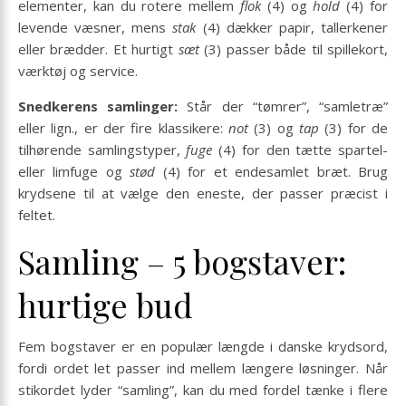
elementer, kan du rotere mellem
flok
(4) og
hold
(4) for
levende væsner, mens
stak
(4) dækker papir, tallerkener
eller brædder. Et hurtigt
sæt
(3) passer både til spillekort,
værktøj og service.
Snedkerens samlinger:
Står der “tømrer”, “samletræ”
eller lign., er der fire klassikere:
not
(3) og
tap
(3) for de
tilhørende samlingstyper,
fuge
(4) for den tætte spartel-
eller limfuge og
stød
(4) for et endesamlet bræt. Brug
krydsene til at vælge den eneste, der passer præcist i
feltet.
Samling – 5 bogstaver:
hurtige bud
Fem bogstaver er en populær længde i danske krydsord,
fordi ordet let passer ind mellem længere løsninger. Når
stikordet lyder “samling”, kan du med fordel tænke i flere