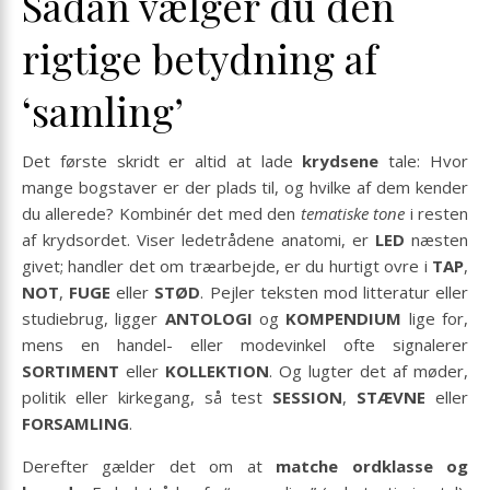
Sådan vælger du den
rigtige betydning af
‘samling’
Det første skridt er altid at lade
krydsene
tale: Hvor
mange bogstaver er der plads til, og hvilke af dem kender
du allerede? Kombinér det med den
tematiske tone
i resten
af krydsordet. Viser ledetrådene anatomi, er
LED
næsten
givet; handler det om træarbejde, er du hurtigt ovre i
TAP
,
NOT
,
FUGE
eller
STØD
. Pejler teksten mod litteratur eller
studiebrug, ligger
ANTOLOGI
og
KOMPENDIUM
lige for,
mens en handel- eller modevinkel ofte signalerer
SORTIMENT
eller
KOLLEKTION
. Og lugter det af møder,
politik eller kirkegang, så test
SESSION
,
STÆVNE
eller
FORSAMLING
.
Derefter gælder det om at
matche ordklasse og