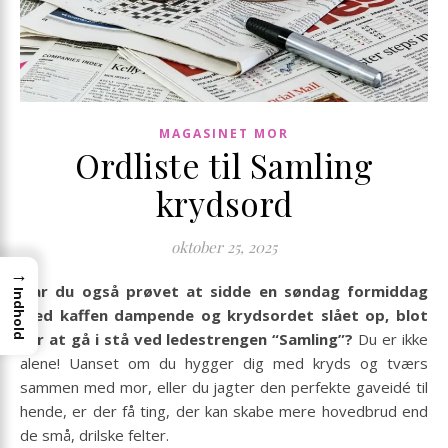
MAGASINET MOR
Ordliste til Samling
krydsord
oktober 25, 2025
→
Har du også prøvet at sidde en søndag formiddag
Indhold
med kaffen dampende og krydsordet slået op, blot
for at gå i stå ved ledestrengen “Samling”?
Du er ikke
alene! Uanset om du hygger dig med kryds og tværs
sammen med mor, eller du jagter den perfekte gaveidé til
hende, er der få ting, der kan skabe mere hovedbrud end
de små, drilske felter.