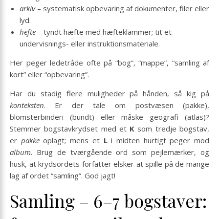
arkiv
– systematisk opbevaring af dokumenter, filer eller
lyd.
hefte
– tyndt hæfte med hæfteklammer; tit et
undervisnings- eller instruktionsmateriale.
Her peger ledetråde ofte på “bog”, “mappe”, “samling af
kort” eller “opbevaring”.
Har du stadig flere muligheder på hånden, så kig på
konteksten
. Er der tale om postvæsen (pakke),
blomsterbinderi (bundt) eller måske geografi (atlas)?
Stemmer bogstavkrydset med et
K
som tredje bogstav,
er
pakke
oplagt; mens et
L
i midten hurtigt peger mod
album
. Brug de tværgående ord som pejlemærker, og
husk, at krydsordets forfatter elsker at spille på de mange
lag af ordet “samling”. God jagt!
Samling – 6–7 bogstaver: