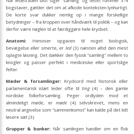
Når ledetråden blot siger “samling” og feltet rummer 3-4
bogstaver, gælder det om at afkode konteksten lynhurtigt.
De korte svar dukker nemlig op i mange forskellige
betydninger – fra kroppen over håndværk til politik – og kan
derfor være nøglen til at færdiggøre hele krydset.
Anatomi:
Henviser opgaven til noget biologisk,
bevægelse eller smerte, er
led
(3) næsten altid den mest
oplagte løsning. Det dækker den fysisk “samling” mellem to
knogler og passer perfekt i medicinske eller sportslige
felter.
Møder & forsamlinger:
Krydsord med historisk eller
parlamentarisk islæt leder ofte til
ting
(4) – den gamle
nordiske folkeforsamling. Peger ordlyden mod et
almindeligt møde, er
møde
(4) selvskrevet, mens en
neutral angivelse som “sammenkomst” kan kalde på det lidt
løsere
sæt
(3).
Grupper & bunker:
Når samlingen handler om en flok