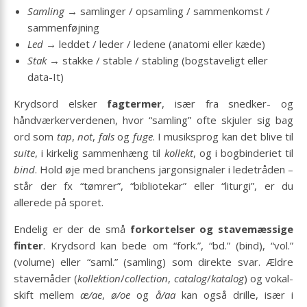
Samling
→ samlinger / opsamling / sammenkomst /
sammenføjning
Led
→ leddet / leder / ledene (anatomi eller kæde)
Stak
→ stakke / stable / stabling (bogstaveligt eller
data-It)
Krydsord elsker
fagtermer
, især fra snedker- og
håndværkerverdenen, hvor “samling” ofte skjuler sig bag
ord som
tap
,
not
,
fals
og
fuge
. I musiksprog kan det blive til
suite
, i kirkelig sammenhæng til
kollekt
, og i bogbinderiet til
bind
. Hold øje med branchens jargonsignaler i ledetråden –
står der fx “tømrer”, “bibliotekar” eller “liturgi”, er du
allerede på sporet.
Endelig er der de små
forkortelser og stavemæssige
finter
. Krydsord kan bede om “fork.”, “bd.” (bind), “vol.”
(volume) eller “saml.” (samling) som direkte svar. Ældre
stavemåder (
kollektion
/
collection
,
catalog
/
katalog
) og vokal­
skift mellem
æ/ae
,
ø/oe
og
å/aa
kan også drille, især i