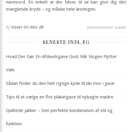
navneord. En enkelt
æ
der bliver til
ae
kan give dig det
manglende kryds – og måske hele løsningen.
til
Af
Gaver-til-mor.dk
Kommentarer lukket
SENESTE INDLÆG
Hvad Der Gør En Afskedsgave God, Når Nogen Flytter
Væk
Sådan finder du den helt rigtige kjole til din mor i gave
Tips til at vælge en flot plakatgave til nybagte mødre
Quiltede jakker – Den perfekte kombination af stil og
funktion