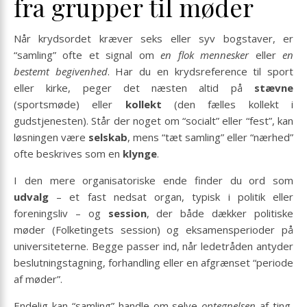
fra grupper til møder
Når krydsordet kræver seks eller syv bogstaver, er
“samling” ofte et signal om
en flok mennesker
eller
en
bestemt begivenhed
. Har du en krydsreference til sport
eller kirke, peger det næsten altid på
stævne
(sportsmøde) eller
kollekt
(den fælles kollekt i
gudstjenesten). Står der noget om “socialt” eller “fest”, kan
løsningen være
selskab
, mens “tæt samling” eller “nærhed”
ofte beskrives som en
klynge
.
I den mere organisatoriske ende finder du ord som
udvalg
– et fast nedsat organ, typisk i politik eller
foreningsliv – og
session
, der både dækker politiske
møder (Folketingets session) og eksamensperioder på
universiteterne. Begge passer ind, når ledetråden antyder
beslutningstagning, forhandling eller en afgrænset “periode
af møder”.
Endelig kan “samling” handle om selve
optegnelsen
af ting,