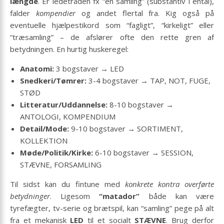
længde
. Er ledetråden fx “en samling” (substantiv i ental),
falder
kompendier
og andet flertal fra. Kig også på
eventuelle hjælpestikord som “fagligt”, “kirkeligt” eller
“træsamling” – de afslører ofte den rette gren af
betydningen. En hurtig huskeregel:
Anatomi:
3 bogstaver → LED
Snedkeri/Tømrer:
3-4 bogstaver → TAP, NOT, FUGE,
STØD
Litteratur/Uddannelse:
8-10 bogstaver →
ANTOLOGI, KOMPENDIUM
Detail/Mode:
9-10 bogstaver → SORTIMENT,
KOLLEKTION
Møde/Politik/Kirke:
6-10 bogstaver → SESSION,
STÆVNE, FORSAMLING
Til sidst kan du fintune med
konkrete kontra overførte
betydninger
. Ligesom
“matador”
både kan være
tyrefægter, tv-serie og brætspil, kan “samling” pege på alt
fra et mekanisk
LED
til et socialt
STÆVNE
. Brug derfor