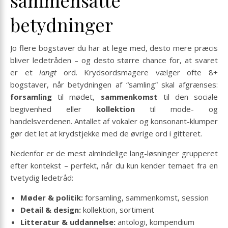
betydninger
Jo flere bogstaver du har at lege med, desto mere præcis
bliver ledetråden – og desto større chance for, at svaret
er et
langt
ord. Krydsordsmagere vælger ofte 8+
bogstaver, når betydningen af “samling” skal afgrænses:
forsamling
til mødet,
sammenkomst
til den sociale
begivenhed eller
kollektion
til mode- og
handelsverdenen. Antallet af vokaler og konsonant-klumper
gør det let at krydstjekke med de øvrige ord i gitteret.
Nedenfor er de mest almindelige lang-løsninger grupperet
efter kontekst – perfekt, når du kun kender temaet fra en
tvetydig ledetråd:
Møder & politik:
forsamling, sammenkomst, session
Detail & design:
kollektion, sortiment
Litteratur & uddannelse:
antologi, kompendium