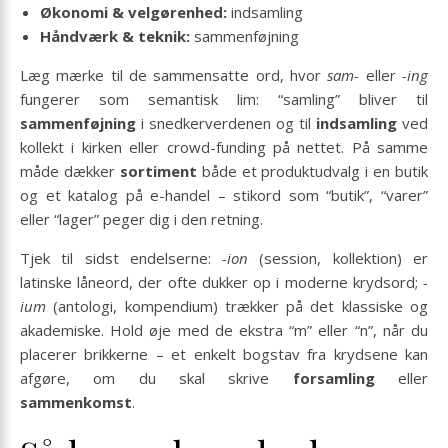
Økonomi & velgørenhed:
indsamling
Håndværk & teknik:
sammenføjning
Læg mærke til de sammensatte ord, hvor
sam-
eller
-ing
fungerer som semantisk lim: “samling” bliver til
sammenføjning
i snedkerverdenen og til
indsamling
ved
kollekt i kirken eller crowd-funding på nettet. På samme
måde dækker
sortiment
både et produktudvalg i en butik
og et katalog på e-handel – stikord som “butik”, “varer”
eller “lager” peger dig i den retning.
Tjek til sidst endelserne:
-ion
(session, kollektion) er
latinske låneord, der ofte dukker op i moderne krydsord;
-
ium
(antologi, kompendium) trækker på det klassiske og
akademiske. Hold øje med de ekstra “m” eller “n”, når du
placerer brikkerne – et enkelt bogstav fra krydsene kan
afgøre, om du skal skrive
forsamling
eller
sammenkomst
.