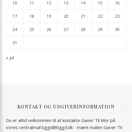
10
11
12
13
14
15
16
17
18
19
20
21
22
23
24
25
26
27
28
29
30
31
« jul
KONTAKT OG UDGIVERINFORMATION
Du er altid velkommen til at kontakte Gaver Til Mor på
vores centralmail
bggd@bggd.dk
- mærk mailen Gaver Til