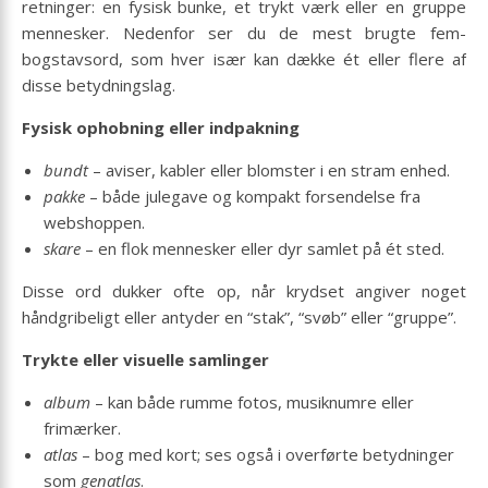
retninger: en fysisk bunke, et trykt værk eller en gruppe
mennesker. Nedenfor ser du de mest brugte fem-
bogstavsord, som hver især kan dække ét eller flere af
disse betydningslag.
Fysisk ophobning eller indpakning
bundt
– aviser, kabler eller blomster i en stram enhed.
pakke
– både julegave og kompakt forsendelse fra
webshoppen.
skare
– en flok mennesker eller dyr samlet på ét sted.
Disse ord dukker ofte op, når krydset angiver noget
håndgribeligt eller antyder en “stak”, “svøb” eller “gruppe”.
Trykte eller visuelle samlinger
album
– kan både rumme fotos, musiknumre eller
frimærker.
atlas
– bog med kort; ses også i overførte betydninger
som
genatlas
.